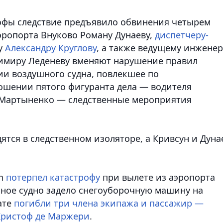
рофы следствие предъявило обвинения четырем
эропорта Внуково Роману Дунаеву,
диспетчеру-
ру
Александру Круглову
, а также ведущему инженер
имиру Леденеву вменяют нарушение правил
ии воздушного судна, повлекшее по
ошении пятого фигуранта дела — водителя
Мартыненко — следственные мероприятия
ятся в следственном изоляторе, а Кривсун и Дуна
on
потерпел катастрофу
при вылете из аэропорта
шное судно задело снегоуборочную машину на
тате
погибли три члена экипажа и пассажир —
Кристоф де Маржери
.