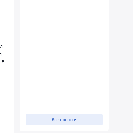
и
и
 в
Все новости