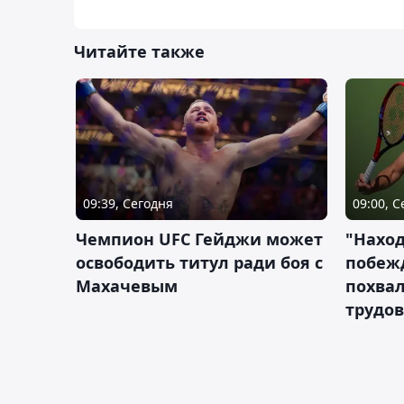
Читайте также
09:39, Сегодня
09:00, 
Чемпион UFC Гейджи может
"Наход
освободить титул ради боя с
побежд
Махачевым
похва
трудов