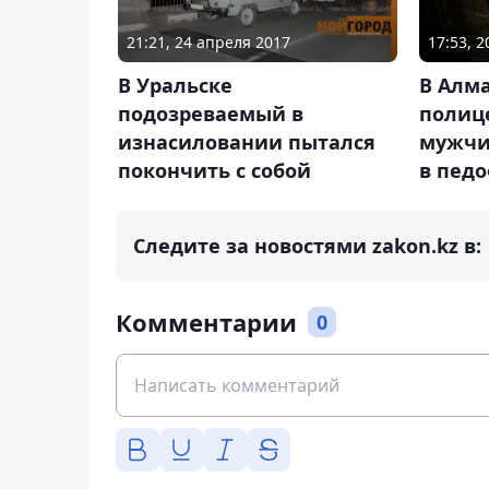
21:21, 24 апреля 2017
17:53, 
В Уральске
В Алм
подозреваемый в
полиц
изнасиловании пытался
мужчи
покончить с собой
в пед
Следите за новостями zakon.kz в:
Комментарии
0