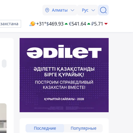
Алматы
Рус
+31°
$
469.93
€
541.64
₽
5.71
азахстана
Последние
Популярные