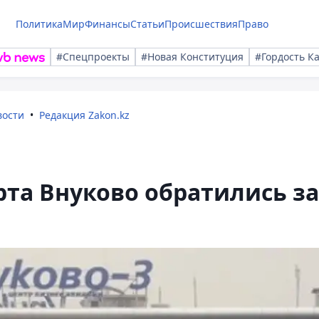
Политика
Мир
Финансы
Статьи
Происшествия
Право
#Спецпроекты
#Новая Конституция
#Гордость К
вости
Редакция Zakon.kz
та Внуково обратились за