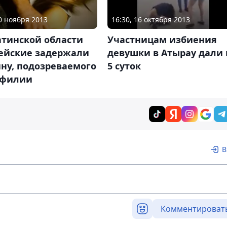
20 ноября 2013
16:30, 16 октября 2013
атинской области
Участницам избиения
ейские задержали
девушки в Атырау дали 
ну, подозреваемого
5 суток
офилии
В
Комментироват