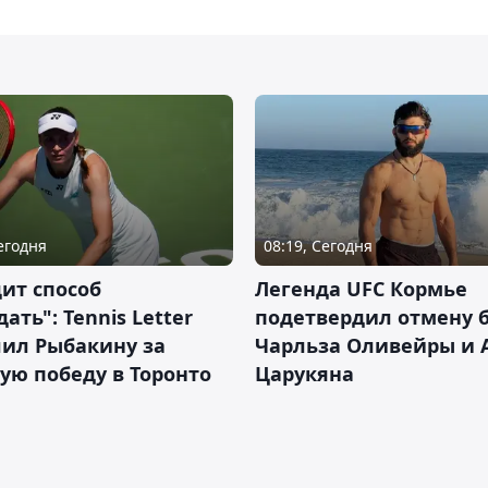
Сегодня
08:19, Сегодня
ит способ
Легенда UFC Кормье
ать": Tennis Letter
подетвердил отмену 
лил Рыбакину за
Чарльза Оливейры и 
ую победу в Торонто
Царукяна