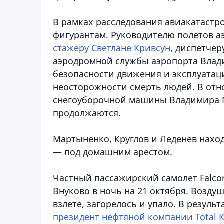
В рамках расследования авиакатаст
фигурантам. Руководителю полетов а
стажеру Светлане Кривсун
, диспетче
аэродромной службы аэропорта Влад
безопасности движения и эксплуатац
неосторожности смерть людей. В отн
снегоуборочной машины Владимира 
продолжаются.
Мартыненко, Круглов и Леденев наход
— под домашним арестом.
Частный пассажирский самолет Falc
Внуково в ночь на 21 октября. Возду
взлете, загорелось и упало. В резуль
президент нефтяной компании Total 