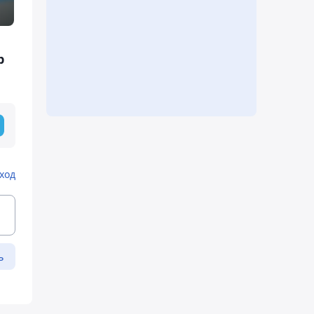
р
ход
ь