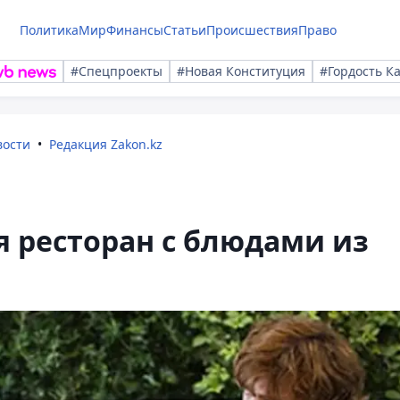
Политика
Мир
Финансы
Статьи
Происшествия
Право
#Спецпроекты
#Новая Конституция
#Гордость К
вости
Редакция Zakon.kz
я ресторан с блюдами из