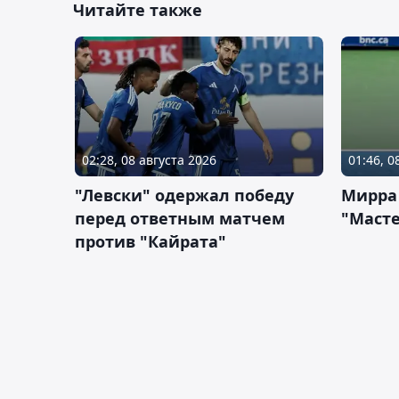
Читайте также
02:28, 08 августа 2026
01:46, 0
"Левски" одержал победу
Мирра
перед ответным матчем
"Масте
против "Кайрата"