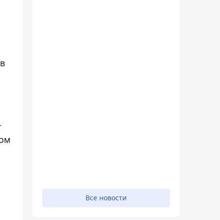
 в
т
ном
Все новости