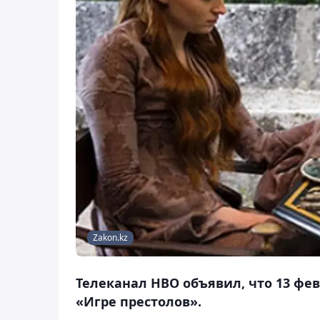
Zakon.kz
Телеканал HBO объявил, что 13 фе
«Игре престолов».