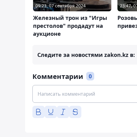
09:23, 07 сентября 2024
23:47, 
Железный трон из "Игры
Розовы
престолов" продадут на
привез
аукционе
Следите за новостями zakon.kz в:
Комментарии
0