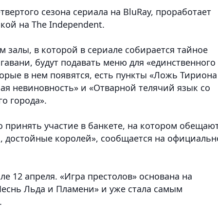
твертого сезона сериала на BluRay, проработает
кой на The Independent.
 залы, в которой в сериале собирается тайное
гавани, будут подавать меню для «единственного
торые в нем появятся, есть пункты «Ложь Тириона
ая невиновность» и «Отварной телячий язык со
го города».
о принять участие в банкете, на котором обещаю
а, достойные королей», сообщается на официаль
ле 12 апреля. «Игра престолов» основана на
Песнь Льда и Пламени» и уже стала самым
.