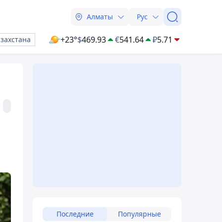
Алматы
Рус
+23°
$
469.93
€
541.64
₽
5.71
азахстана
Последние
Популярные