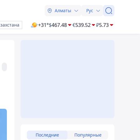
Алматы
Рус
+31°
$
467.48
€
539.52
₽
5.73
азахстана
Последние
Популярные