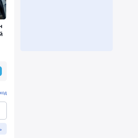
н
й
ход
ь