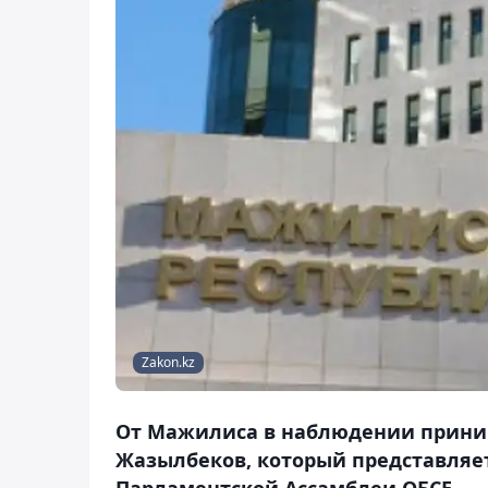
Zakon.kz
От Мажилиса в наблюдении приним
Жазылбеков, который представля
Парламентской Ассамблеи ОБСЕ.