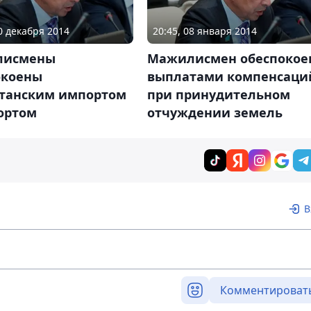
10 декабря 2014
20:45, 08 января 2014
лисмены
Мажилисмен обеспокое
окоены
выплатами компенсаци
станским импортом
при принудительном
ортом
отчуждении земель
В
Комментироват