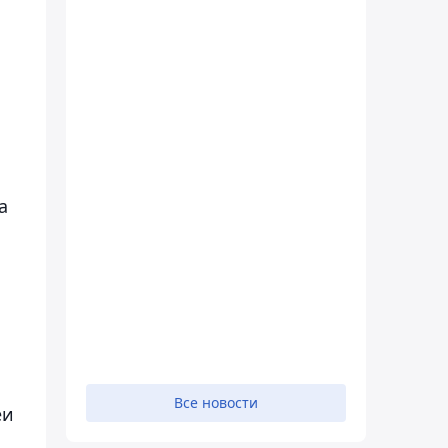
а
Все новости
еи