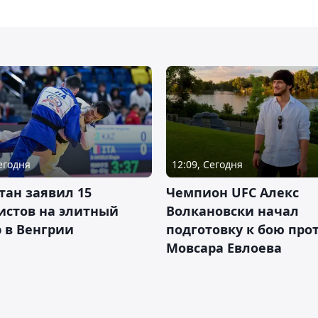
Сегодня
12:09, Сегодня
тан заявил 15
Чемпион UFC Алекс
истов на элитный
Волкановски начал
 в Венгрии
подготовку к бою про
Мовсара Евлоева