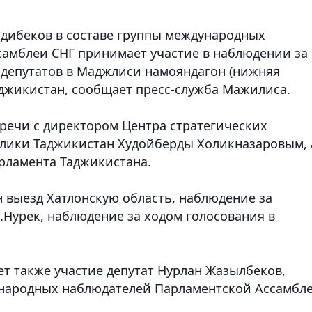
адибеков в составе группы международных
амблеи СНГ принимает участие в наблюдении за
депутатов в Маджлиси намояндагон (нижняя
аджикистан
, сообщает пресс-служба Мажилиса.
тречи с директором Центра стратегических
блики Таджикистан Худойберды Холикназаровым, 
арламента Таджикистана.
н выезд Хатлонскую область, наблюдение за
.Нурек, наблюдение за ходом голосования в
 также участие депутат Нурлан Жазылбеков,
народных наблюдателей Парламентской Ассамбл