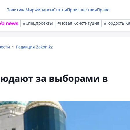
Политика
Мир
Финансы
Статьи
Происшествия
Право
#Спецпроекты
#Новая Конституция
#Гордость К
вости
Редакция Zakon.kz
юдают за выборами в