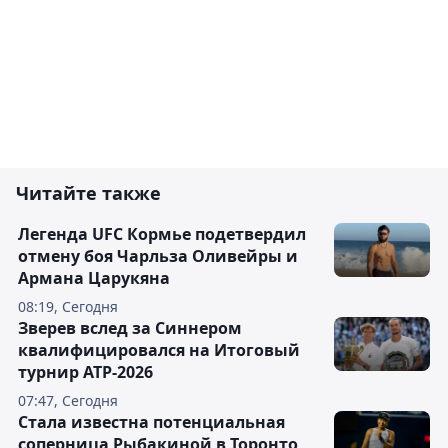
Читайте также
Легенда UFC Кормье подетвердил
отмену боя Чарльза Оливейры и
Армана Царукяна
08:19, Сегодня
Зверев вслед за Синнером
квалифицировался на Итоговый
турнир ATP-2026
07:47, Сегодня
Cтала известна потенциальная
соперница Рыбакиной в Торонто