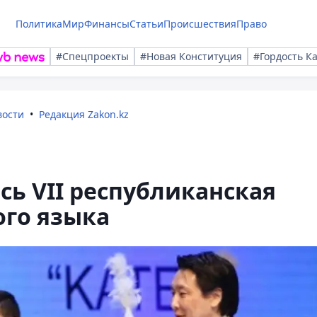
Политика
Мир
Финансы
Статьи
Происшествия
Право
#Спецпроекты
#Новая Конституция
#Гордость К
вости
Редакция Zakon.kz
сь VII республиканская
ого языка