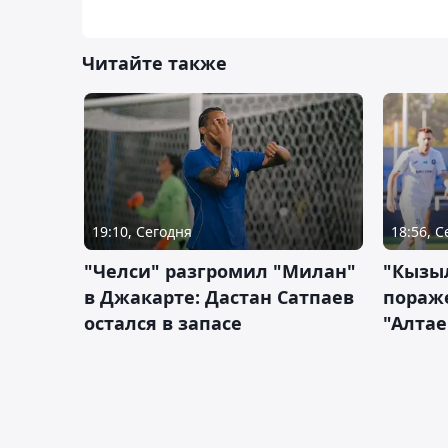
Читайте также
19:10, Сегодня
18:56, 
"Челси" разгромил "Милан"
"Кызыл
в Джакарте: Дастан Сатпаев
пораже
остался в запасе
"Алтае