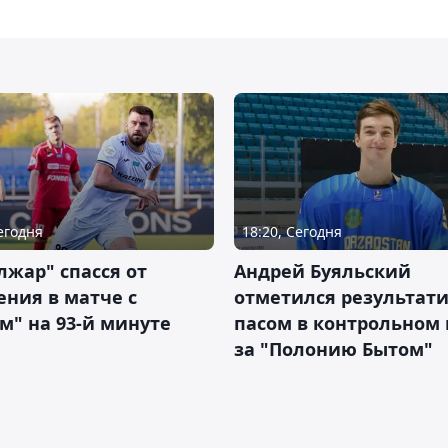
Сегодня
18:20, Сегодня
жар" спасся от
Андрей Буяльский
ния в матче с
отметился результат
м" на 93-й минуте
пасом в контрольном
за "Полонию Бытом"