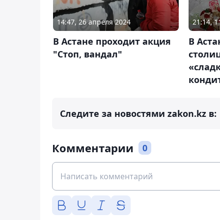
14:47, 26 апреля 2024
21:14, 
В Астане проходит акция
В Аста
"Стоп, вандал"
столи
«слад
конди
Следите за новостями zakon.kz в:
Комментарии
0