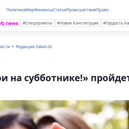
Политика
Мир
Финансы
Статьи
Происшествия
Право
#Спецпроекты
#Новая Конституция
#Гордость К
вости
Редакция Zakon.kz
и на субботнике!» пройде