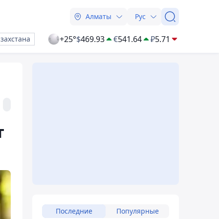
Алматы
Рус
+25°
$
469.93
€
541.64
₽
5.71
азахстана
т
Последние
Популярные