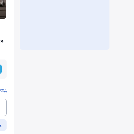
г»
ход
ь