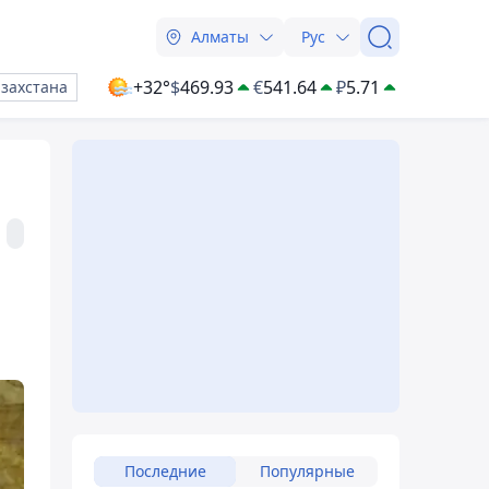
Алматы
Рус
+32°
$
469.93
€
541.64
₽
5.71
азахстана
Последние
Популярные