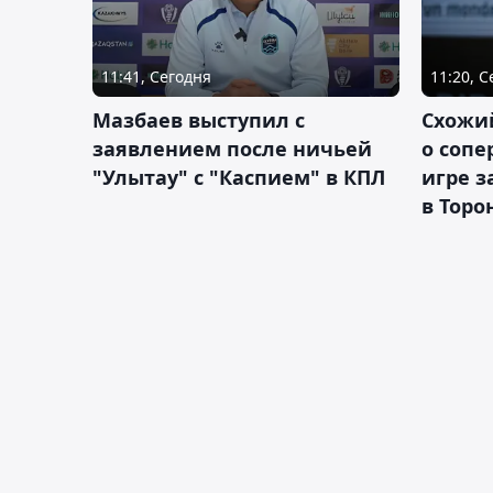
11:41, Сегодня
11:20, 
Мазбаев выступил с
Схожий
заявлением после ничьей
о сопе
"Улытау" с "Каспием" в КПЛ
игре з
в Торо