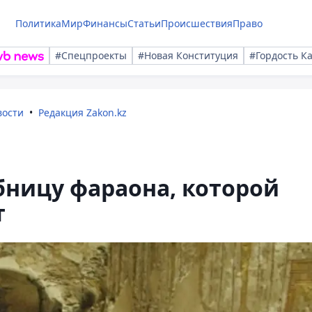
Политика
Мир
Финансы
Статьи
Происшествия
Право
#Спецпроекты
#Новая Конституция
#Гордость К
вости
Редакция Zakon.kz
бницу фараона, которой
т