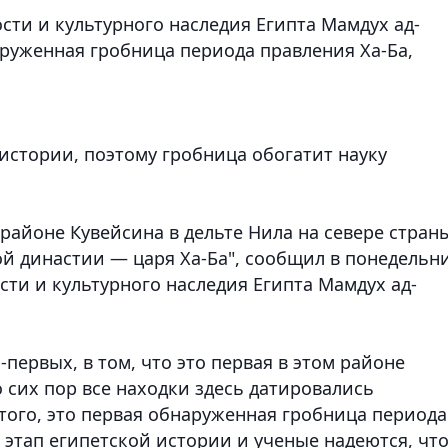
ти и культурного наследия Египта Мамдух ад-
аруженная гробница периода правления Ха-Ба,
истории, поэтому гробница обогатит науку
районе Кувейсина в дельте Нила на севере стран
ой династии — царя Ха-Ба", сообщил в понедельн
ти и культурного наследия Египта Мамдух ад-
-первых, в том, что это первая в этом районе
 сих пор все находки здесь датировались
ого, это первая обнаруженная гробница периода
 этап египетской истории и ученые надеются, чт