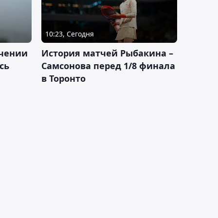
10:23, Сегодня
ачении
История матчей Рыбакина –
сь
Самсонова перед 1/8 финала
в Торонто