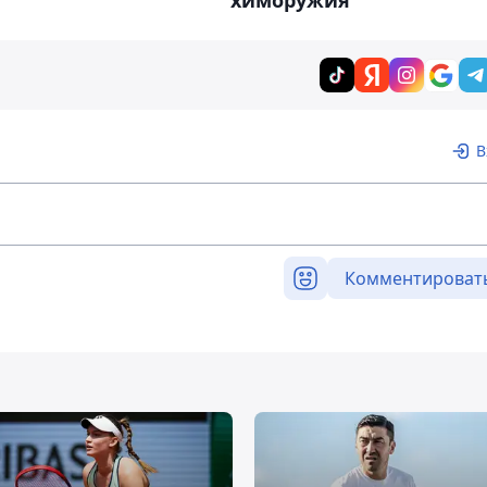
химоружия
В
Комментироват