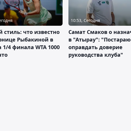
Сегодня
10:53, Сегодня
 стиль: что известно
Самат Смаков о назн
рнице Рыбакиной в
в "Атырау": "Постараю
а 1/4 финала WTA 1000
оправдать доверие
нто
руководства клуба"