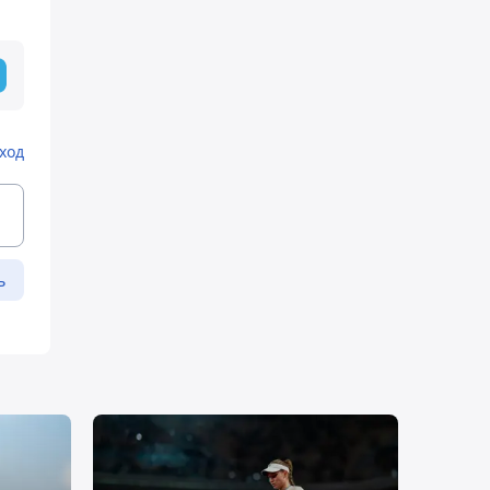
ход
ь