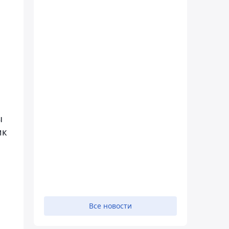
ы
ик
Все новости
о