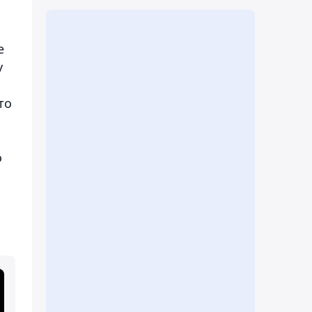
е
у
то
о