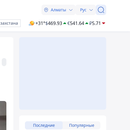
Алматы
Рус
+31°
$
469.93
€
541.64
₽
5.71
азахстана
Последние
Популярные