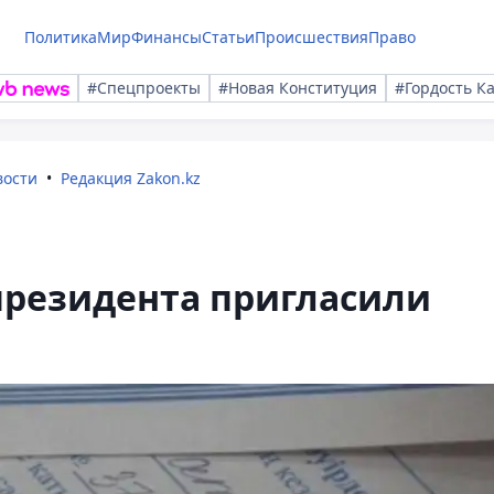
Политика
Мир
Финансы
Статьи
Происшествия
Право
#Спецпроекты
#Новая Конституция
#Гордость К
вости
Редакция Zakon.kz
президента пригласили