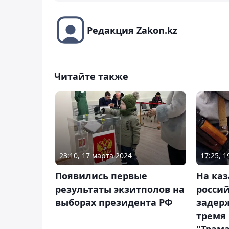
Редакция Zakon.kz
Читайте также
23:10, 17 марта 2024
17:25, 
Появились первые
На каз
результаты экзитполов на
росси
выборах президента РФ
задер
тремя