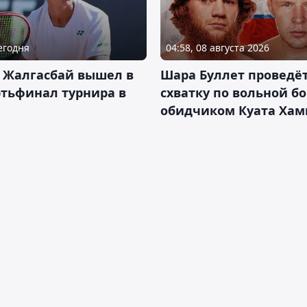
Сегодня
04:58, 08 августа 2026
 Жалгасбай вышел в
Шара Буллет проведё
тьфинал турнира в
схватку по вольной бо
обидчиком Куата Хам