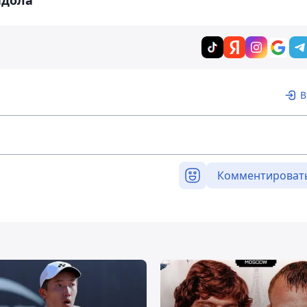
адола"
В
Комментироват