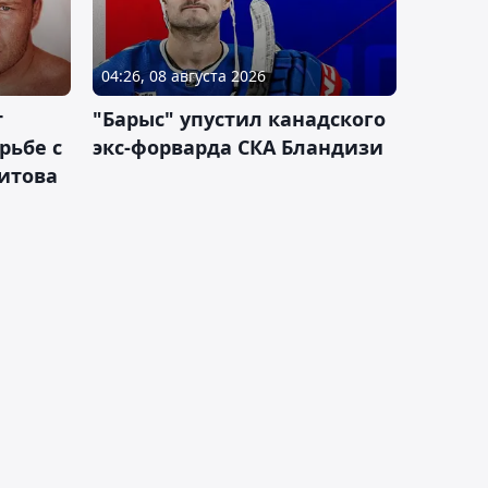
04:26, 08 августа 2026
т
"Барыс" упустил канадского
рьбе с
экс-форварда СКА Бландизи
итова