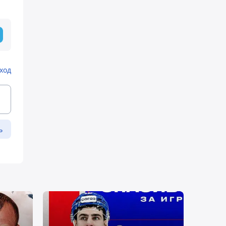
ход
ь