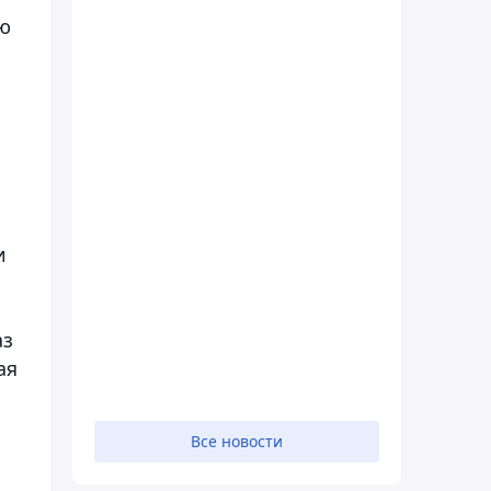
ою
и
аз
ая
Все новости