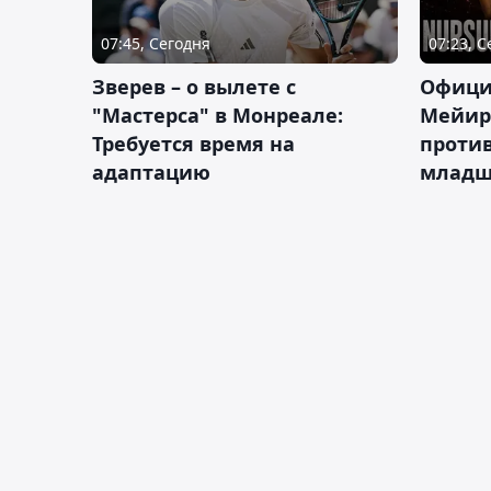
07:45, Сегодня
07:23, 
Зверев – о вылете с
Офици
"Мастерса" в Монреале:
Мейир
Требуется время на
против
адаптацию
младш