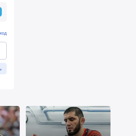
ход
ь