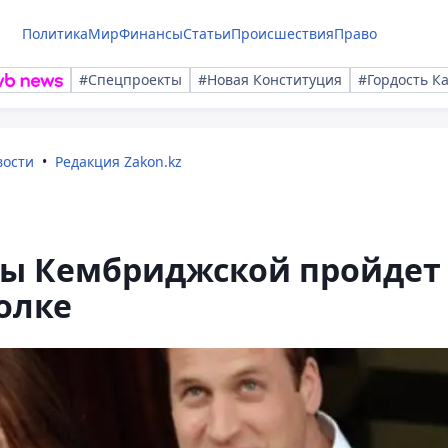
Политика
Мир
Финансы
Статьи
Происшествия
Право
#Спецпроекты
#Новая Конституция
#Гордость К
вости
Редакция Zakon.kz
ы Кембриджской пройдет
олке