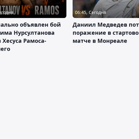
Сегодня
06:45, Сегодня
ально объявлен бой
Даниил Медведев по
има Нурсултанова
поражение в стартов
 Хесуса Рамоса-
матче в Монреале
его