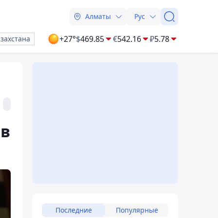
Алматы
Рус
+27°
$
469.85
€
542.16
₽
5.78
азахстана
 в
Последние
Популярные