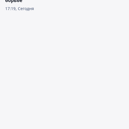
17:35, Сегодня
Ербол Мырзабосынов наградил
победителей и призеров
юношеского чемпионата мира по
борьбе
17:19, Сегодня