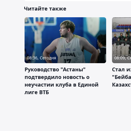
Читайте также
08:36, Сегодня
08:09, 
Руководство "Астаны"
Стал и
подтвердило новость о
"Бейба
неучастии клуба в Единой
Казахс
лиге ВТБ