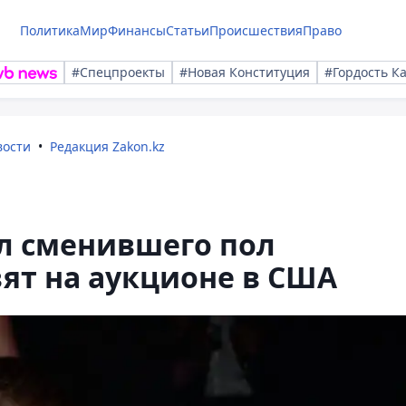
Политика
Мир
Финансы
Статьи
Происшествия
Право
#Спецпроекты
#Новая Конституция
#Гордость К
вости
Редакция Zakon.kz
л сменившего пол
ят на аукционе в США