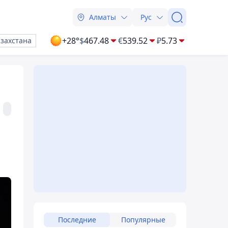
Алматы
Рус
+28°
$
467.48
€
539.52
₽
5.73
азахстана
Последние
Популярные