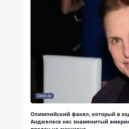
Zakon.kz
Олимпийский факел, который в ход
Анджелесе нес знаменитый америк
продан на аукционе.