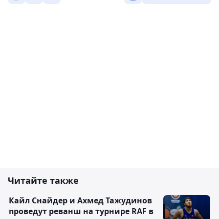
Читайте также
Кайл Снайдер и Ахмед Тажудинов
проведут реванш на турнире RAF в