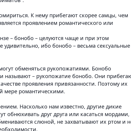
омириться. К нему прибегают скорее самцы, чем
 является проявлением романтического или
зе – бонобо – целуются чаще и при этом
не удивительно, ибо бонобо – весьма сексуальные
 могут обменяться рукопожатиями. Бонобо
 и называют – рукопожатие бонобо. Они прибега
 качестве проявления привязанности. Поэтому их
ой мере романтическими.
ением. Насколько нам известно, другие дикие
ут обнюхивать друг друга или касаться мордами,
 обмениваются слюной, не захватывают их ртом и н
необходимости.