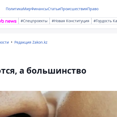
Политика
Мир
Финансы
Статьи
Происшествия
Право
#Спецпроекты
#Новая Конституция
#Гордость К
вости
Редакция Zakon.kz
тся, а большинство