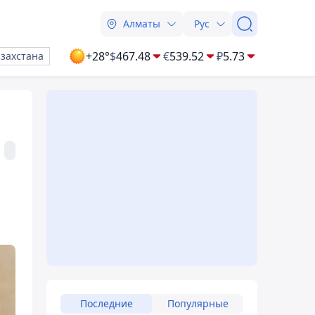
Алматы
Рус
+28°
$
467.48
€
539.52
₽
5.73
азахстана
Последние
Популярные