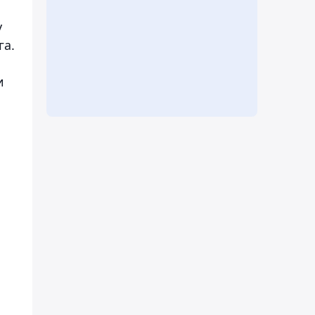
у
га.
и