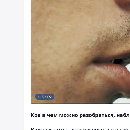
Zakon.kz
Кое в чем можно разобраться, наб
В результате новых научных изыскани