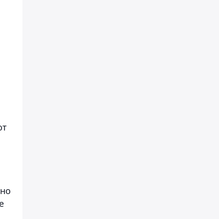
ют
 но
е