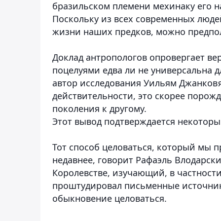
бразильском племени мехинаку его на
Поскольку из всех современных люде
жизни наших предков, можно предполо
Доклад антропологов опровергает ве
поцелуями едва ли не универсальна д
автор исследования Уильям Джанковяк
действительности, это скорее порож
поколения к другому.
Этот вывод подтверждается некотор
Тот способ целоваться, который мы п
недавнее, говорит Рафаэль Влодарск
Королевстве, изучающий, в частност
проштудировал письменные источники
обыкновение целоваться.