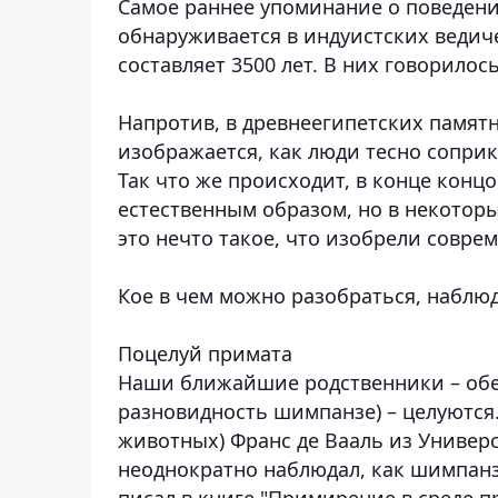
Самое раннее упоминание о поведен
обнаруживается в индуистских ведиче
составляет 3500 лет. В них говорилось
Напротив, в древнеегипетских памят
изображается, как люди тесно соприк
Так что же происходит, в конце конц
естественным образом, но в некоторы
это нечто такое, что изобрели совре
Кое в чем можно разобраться, наблю
Поцелуй примата
Наши ближайшие родственники – обе
разновидность шимпанзе) – целуются
животных) Франс де Вааль из Универ
неоднократно наблюдал, как шимпанз
писал в книге "Примирение в среде п