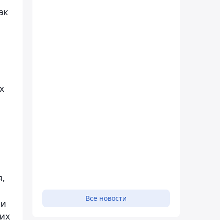
ак
х
я,
Все новости
ми
щих