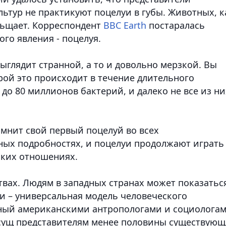
ьтур не практикуют поцелуи в губы. Животных, к
льщает. Корреспондент
BBC Earth
постаралась
ого явления - поцелуя.
выглядит странной, а то и довольно мерзкой. Вы
рой это происходит в течение длительного
 до 80 миллионов бактерий, и далеко не все из ни
омнит свой первый поцелуй во всех
ых подробностях, и поцелуи продолжают играть
ких отношениях.
вах. Людям в западных странах может показатьс
 – универсальная модель человеческого
нный американскими антропологами и социолога
исущ представителям менее половины существую