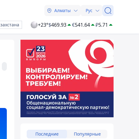
Алматы
Рус
+23°
$
469.93
€
541.64
₽
5.71
азахстана
Последние
Популярные