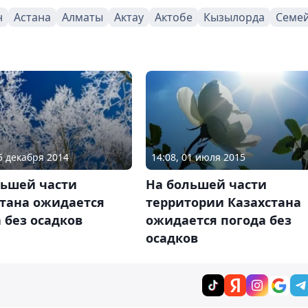
н
Астана
Алматы
Актау
Актобе
Кызылорда
Семе
15 декабря 2014
14:08, 01 июля 2015
льшей части
На большей части
стана ожидается
территории Казахстана
 без осадков
ожидается погода без
осадков