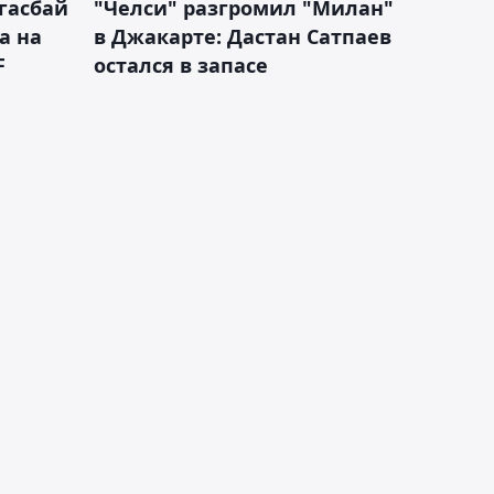
гасбай
"Челси" разгромил "Милан"
а на
в Джакарте: Дастан Сатпаев
F
остался в запасе