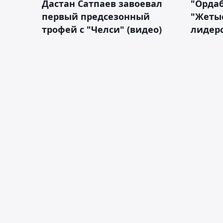
Дастан Сатпаев завоевал
"Орда
первый предсезонный
"Жетыс
трофей с "Челси" (видео)
лидерс