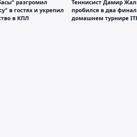
басы" разгромил
Теннисист Дамир Жал
у" в гостях и укрепил
пробился в два финал
тво в КПЛ
домашнем турнире IT