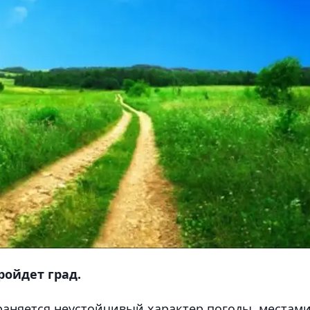
ройдет град.
храняется неустойчивый характер погоды, местам