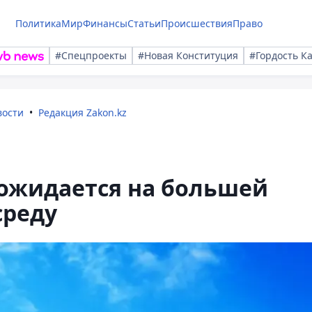
Политика
Мир
Финансы
Статьи
Происшествия
Право
#Спецпроекты
#Новая Конституция
#Гордость К
вости
Редакция Zakon.kz
 ожидается на большей
среду