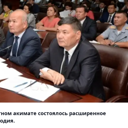
тном акимате состоялось расширенное
годия.