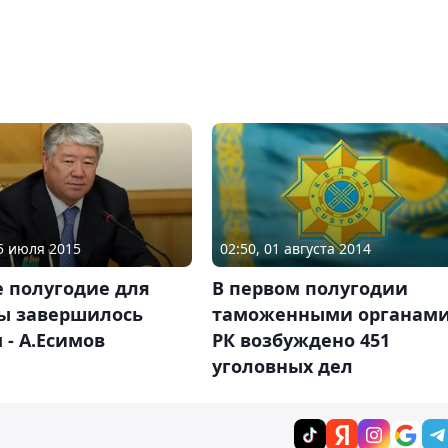
25 июля 2015
02:50, 01 августа 2014
е полугодие для
В первом полугодии
ы завершилось
таможенными органам
 - А.Есимов
РК возбуждено 451
уголовных дел