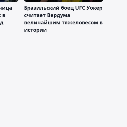
ница
Бразильский боец UFC Уокер
 в
считает Вердума
ад
величайшим тяжеловесом в
истории