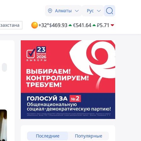
Алматы
Рус
+32°
$
469.93
€
541.64
₽
5.71
азахстана
Последние
Популярные