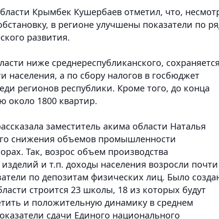
области Крымбек Кушербаев отметил, что, несмот
бстановку, в регионе улучшены показатели по ря
ского развития.
бласти ниже среднереспубликанского, сохраняетс
и населения, а по сбору налогов в госбюджет
ди регионов республики. Кроме того, до конца
ю около 1800 квартир.
рассказала заместитель акима области Наталья
щего снижения объемов промышленности
торах. Так, возрос объем производства
изделий и т.п. доходы населения возросли почти
затели по депозитам физических лиц. Было созда
бласти строится 23 школы, 18 из которых будут
метить и положительную динамику в среднем
оказатели сдачи Единого национального