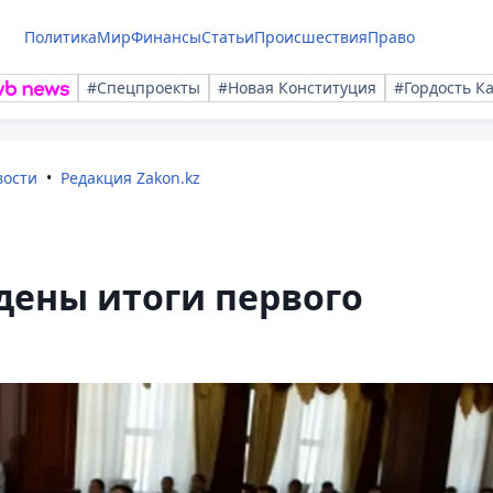
Политика
Мир
Финансы
Статьи
Происшествия
Право
#Спецпроекты
#Новая Конституция
#Гордость К
вости
Редакция Zakon.kz
дены итоги первого