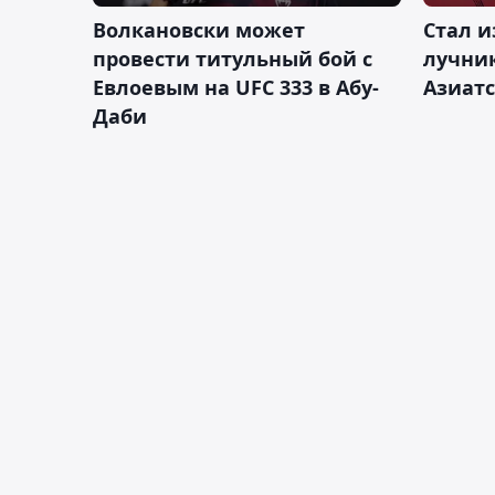
Волкановски может
Стал и
провести титульный бой с
лучник
Евлоевым на UFC 333 в Абу-
Азиатс
Даби