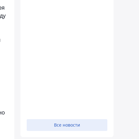
ря
ду
я
но
Все новости