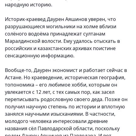
народную историю.
Историк-краевед Даурен Аяшинов уверен, что
разрушающиеся могильники на холме вблизи
солёного водоёма принадлежат султанам
Маралдинской волости.
Ему удалось отыскать в
российских и казахстанских архивах поистине
сенсационную информацию.
Вообще-то, Даурен экономист и работает сейчас в
Астане. Но краеведение, историческая география,
топономика – его любимое хобби, которым он
увлекается с 12 лет, с тех самых пор, как засел
переписывать родословную своего деда. Позже он
получил научную степень по истории и вплотную
занялся научными изысканиями. В частности,
молодого человека интересовали древние
названия сёл Павлодарской области, поскольку
родом Даурен Аяшинов из Павлодара. И вот