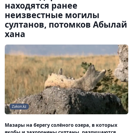
находятся ранее
неизвестные могилы
султанов, потомков Абылай
хана
Zakon.kz
Мазары на берегу солёного озера, в которых
якобы и захоронены султаны, разрушаются.