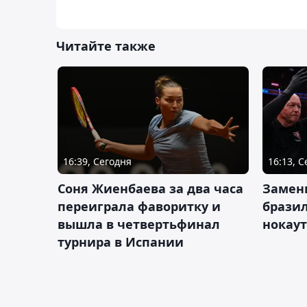
Читайте также
16:39, Сегодня
16:13, 
Соня Жиенбаева за два часа
Замен
переиграла фаворитку и
брази
вышла в четвертьфинал
нокау
турнира в Испании