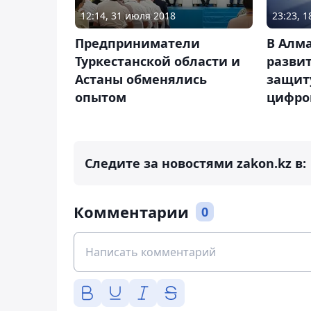
12:14, 31 июля 2018
23:23, 
Предприниматели
В Алм
Туркестанской области и
разви
Астаны обменялись
защиту
опытом
цифро
Следите за новостями zakon.kz в:
Комментарии
0