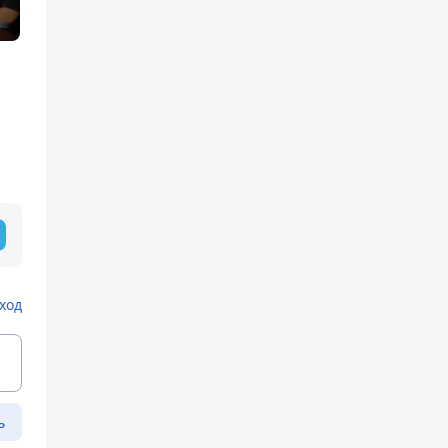
ход
ь