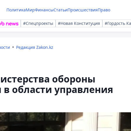
Политика
Мир
Финансы
Статьи
Происшествия
Право
#Спецпроекты
#Новая Конституция
#Гордость К
вости
Редакция Zakon.kz
истерства обороны
 в области управления