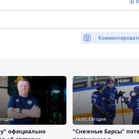
В
Комментироват
Сегодня
16:51, Сегодня
ау" официально
"Снежные Барсы" пот