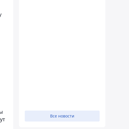
у
сы
Все новости
ут