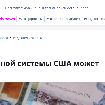
Политика
Мир
Финансы
Статьи
Происшествия
Право
#Спецпроекты
#Новая Конституция
#Гордость К
вости
Редакция Zakon.kz
вной системы США может