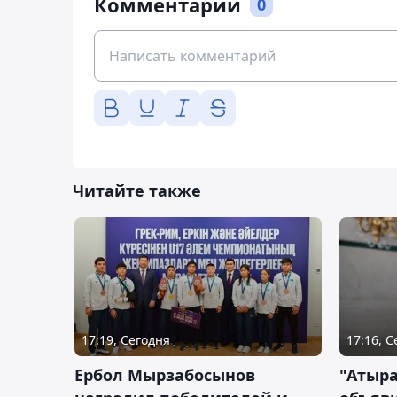
Комментарии
0
Читайте также
17:19, Сегодня
17:16, 
Ербол Мырзабосынов
"Атыр