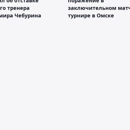
л об отставке
поражение в
го тренера
заключительном матч
мира Чебурина
турнире в Омске