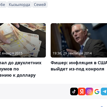
обе
Кызылорда
Семей
02 января 2015
19:36, 29 сентября 2014
пал до двухлетних
Фишер: инфляция в СШ
умов по
выйдет из-под конроля
ению к доллару