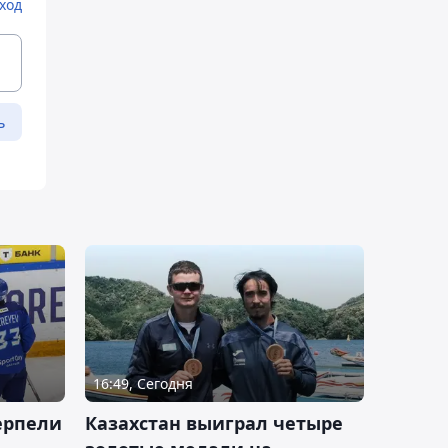
ход
ь
16:49, Сегодня
ерпели
Казахстан выиграл четыре