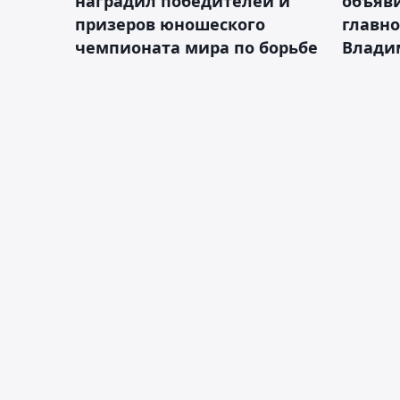
наградил победителей и
объяви
призеров юношеского
главно
чемпионата мира по борьбе
Влади