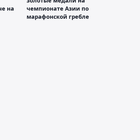
золотые медали на
е на
чемпионате Азии по
марафонской гребле