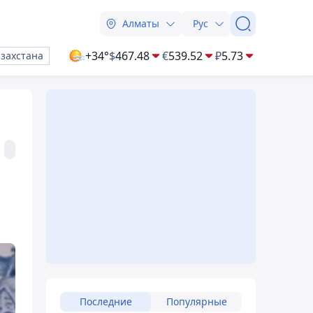
Алматы
Рус
+34°
$
467.48
€
539.52
₽
5.73
азахстана
Последние
Популярные