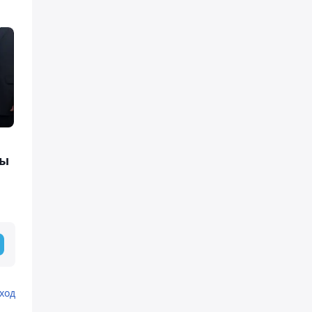
ны
ход