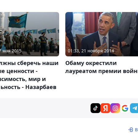
7 мая 2015
01:33, 21 ноября 2014
лжны сберечь наши
Обаму окрестили
е ценности -
лауреатом премии вой
симость, мир и
ьность - Назарбаев
В