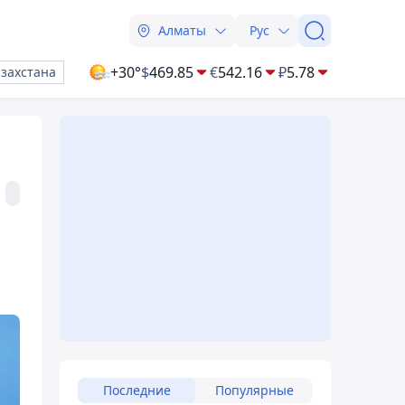
Алматы
Рус
+30°
$
469.85
€
542.16
₽
5.78
азахстана
Последние
Популярные