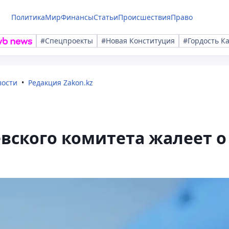
Политика
Мир
Финансы
Статьи
Происшествия
Право
#Спецпроекты
#Новая Конституция
#Гордость К
вости
Редакция Zakon.kz
вского комитета жалеет о