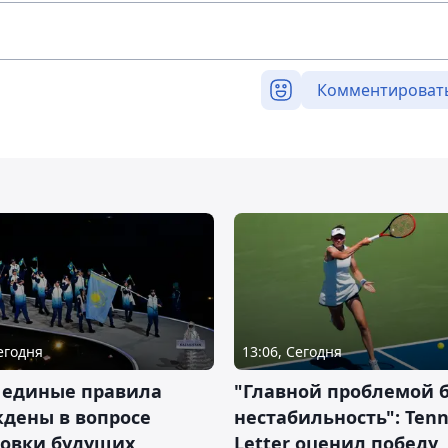
Комментироват
Сегодня
13:06, Сегодня
 единые правила
"Главной проблемой 
дены в вопросе
нестабильность": Tenn
товки будущих
Letter оценил победу