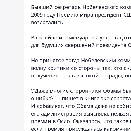
Бывший секретарь Нобелевского коми
2009 году Премию мира президент США
возлагались.
В своей книге мемуаров Лундестад от
для будущих свершений президента О
Но принятое тогда Нобелевским комит
волну критики со стороны тех, кто сч
получения столь высокой награды, но
\"Даже многие сторонники Обамы был
ошибка\", - пишет в книге экс-секрет
И добавляет, что Обама даже не соби
его администрация выясняла, нельзя
премии в Осло. Оказалось, что такое 
если премия присуждалась какому-ниб