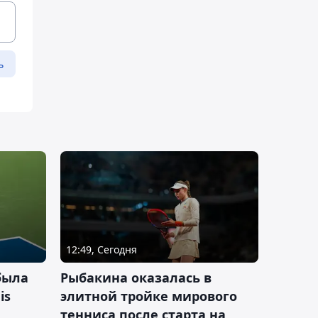
ь
12:49, Сегодня
была
Рыбакина оказалась в
is
элитной тройке мирового
тенниса после старта на