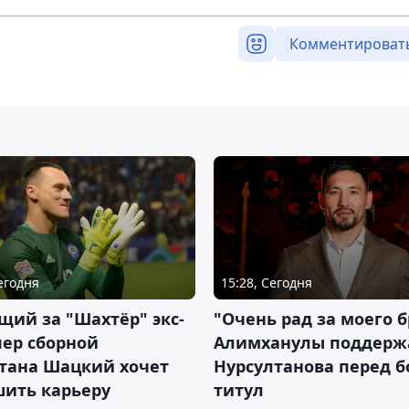
Комментироват
Сегодня
15:28, Сегодня
ий за "Шахтёр" экс-
"Очень рад за моего б
ер сборной
Алимханулы поддерж
стана Шацкий хочет
Нурсултанова перед б
шить карьеру
титул