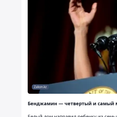
Zakon.kz
Бенджамин — четвертый и самый м
Белый дом направил ребенку из семь