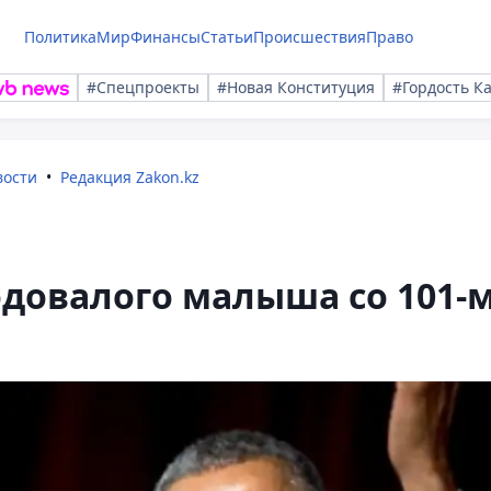
Политика
Мир
Финансы
Статьи
Происшествия
Право
#Спецпроекты
#Новая Конституция
#Гордость К
вости
Редакция Zakon.kz
довалого малыша со 101-