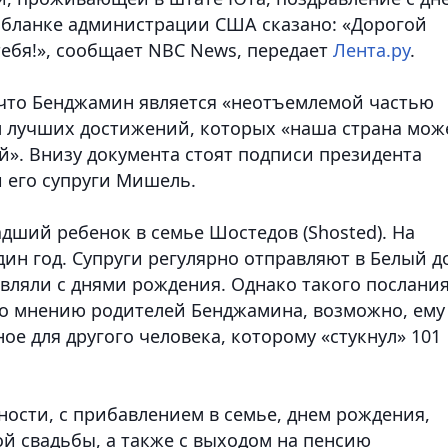
 бланке администрации США сказано: «Дорогой
ебя!»,
сообщает NBC News, передает
Лента.ру
.
, что Бенджамин является «неотъемлемой частью
м лучших достижений, которых «наша страна мож
й». Внизу документа стоят подписи президента
 его супруги Мишель.
ший ребенок в семье Шостедов (Shosted). На
ин год. Супруги регулярно отправляют в Белый д
авляли с днями рождения. Однако такого послания
 По мнению родителей Бенджамина, возможно, ему
е для другого человека, которому «стукнул» 101
ности, с прибавлением в семье, днем рождения,
й свадьбы, а также с выходом на пенсию