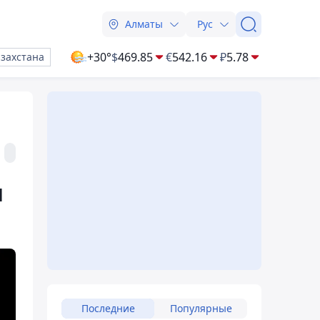
Алматы
Рус
+30°
$
469.85
€
542.16
₽
5.78
азахстана
м
Последние
Популярные