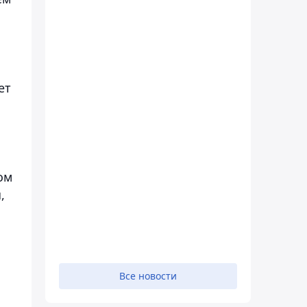
ет
ом
,
Все новости