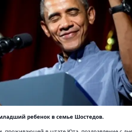
ладший ребенок в семье Шостедов.
и, проживающей в штате Юта, поздравление с дн