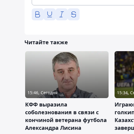
Читайте также
15:46, Сегодня
15:34, 
КФФ выразила
Играющ
соболезнования в связи с
голкип
кончиной ветерана футбола
Казах
Александра Лисина
завер