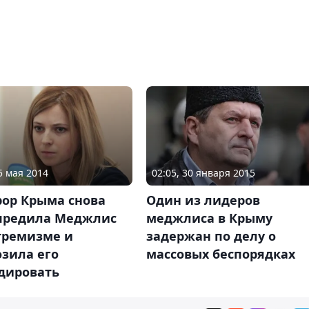
5 мая 2014
02:05, 30 января 2015
рор Крыма снова
Один из лидеров
предила Меджлис
меджлиса в Крыму
тремизме и
задержан по делу о
зила его
массовых беспорядках
дировать