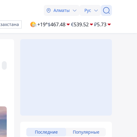
Алматы
Рус
+19°
$
467.48
€
539.52
₽
5.73
азахстана
Последние
Популярные