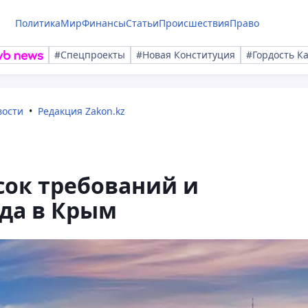
Политика
Мир
Финансы
Статьи
Происшествия
Право
#Спецпроекты
#Новая Конституция
#Гордость К
вости
Редакция Zakon.kz
сок требований и
да в Крым