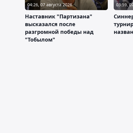
04:26, 07 августа 2026
03:59, 0
Наставник "Партизана"
Синне
высказался после
турнир
разгромной победы над
назва
"Тобылом"