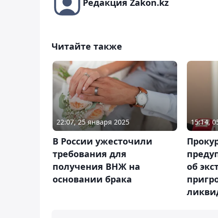
Редакция Zakon.kz
Читайте также
22:07, 25 января 2025
15:14, 0
В России ужесточили
Проку
требования для
преду
получения ВНЖ на
об экс
основании брака
пригро
ликви