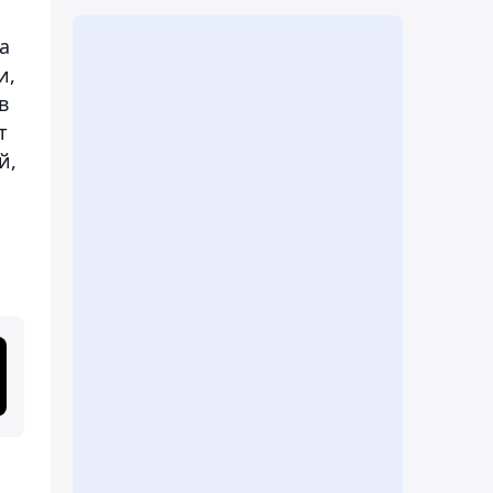
а
и,
в
т
й,