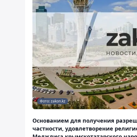
Фото: zakon.kz
Основанием для получения разреше
частности, удовлетворение религи
Меджлиса крымскотатарского наро