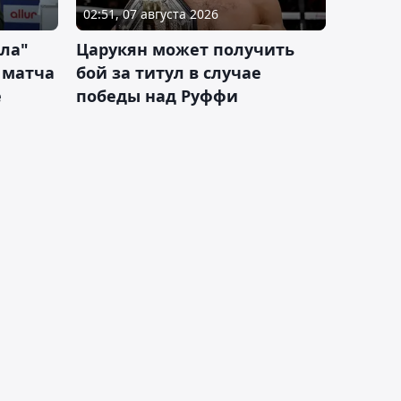
02:51, 07 августа 2026
ла"
Царукян может получить
 матча
бой за титул в случае
е
победы над Руффи