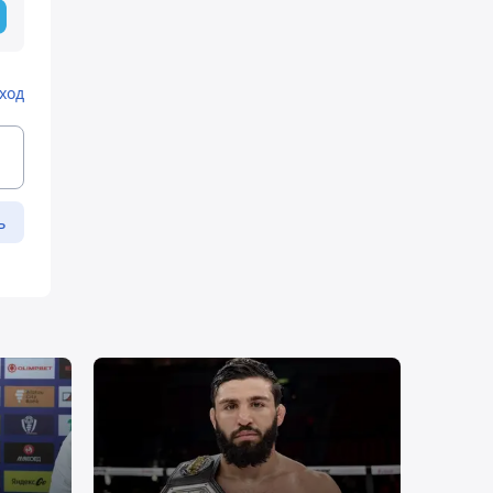
ход
ь