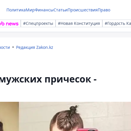
Политика
Мир
Финансы
Статьи
Происшествия
Право
#Спецпроекты
#Новая Конституция
#Гордость К
вости
Редакция Zakon.kz
мужских причесок -