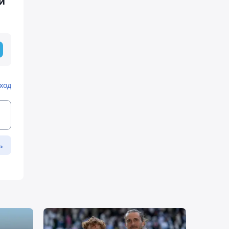
й
ход
ь