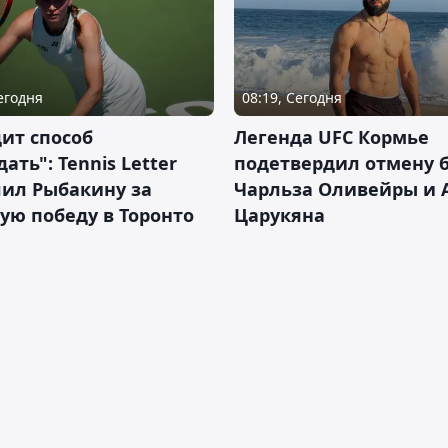
Сегодня
08:19, Сегодня
ит способ
Легенда UFC Кормье
ать": Tennis Letter
подетвердил отмену 
лил Рыбакину за
Чарльза Оливейры и 
ую победу в Торонто
Царукяна