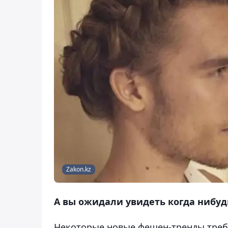
Zakon.kz
А вы ожидали увидеть когда нибуд
Некоторые новые фешен-тренды треб