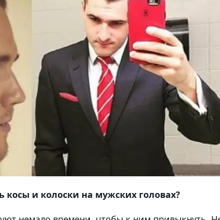
ь косы и колоски на мужских головах?
уют немало времени, чтобы к ним привыкнуть. Н