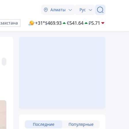
Алматы
Рус
+31°
$
469.93
€
541.64
₽
5.71
азахстана
Последние
Популярные