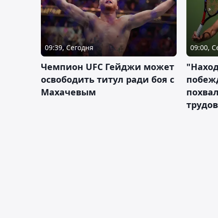
09:39, Сегодня
09:00, 
Чемпион UFC Гейджи может
"Наход
освободить титул ради боя с
побежд
Махачевым
похва
трудов