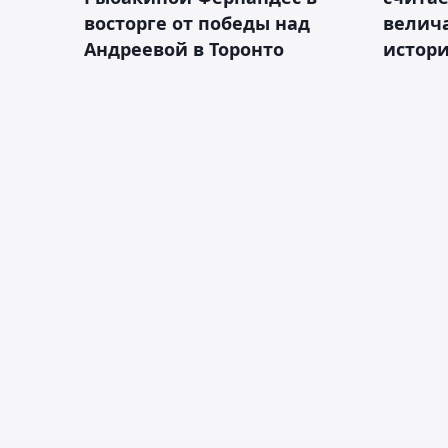
восторге от победы над
велич
Андреевой в Торонто
истор