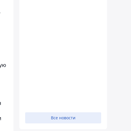
ь
ную
я
и
Все новости