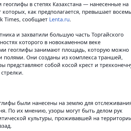
геоглифы в степях Казахстана — нанесенные на
т которых, как предполагается, превышает восем
rk Times, сообщает
Lenta.ru
.
тника и захватили большую часть Торгайского
стностях которого в новокаменном веке
ами геоглифы занимают площадь, которую можно
 полями. Они созданы из комплекса траншей,
ры представляют собой косой крест и трехконеч
 стрелки.
оглифы были нанесены на землю для отслеживани
ня. По их мнению, узоры могут быть делом рук
итической культуры, проживавшей на территори
азад.