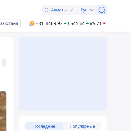
Алматы
Рус
+31°
$
469.93
€
541.64
₽
5.71
азахстана
Последние
Популярные