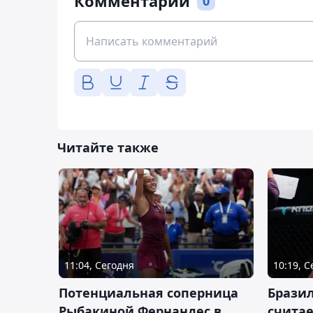
Комментарии
0
Читайте также
11:04, Сегодня
10:19, 
Потенциальная соперница
Бразил
Рыбакиной Фернандес в
счита