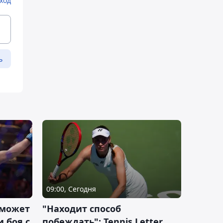
ход
ь
09:00, Сегодня
 может
"Находит способ
 боя с
побеждать": Tennis Letter