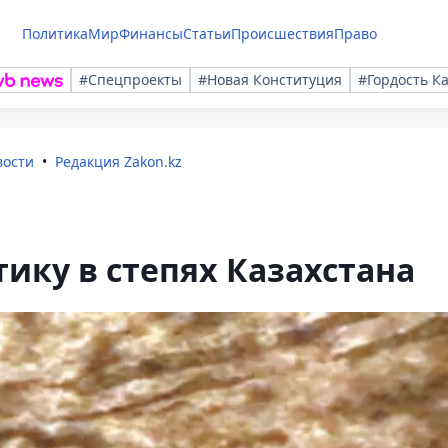
Политика
Мир
Финансы
Статьи
Происшествия
Право
#Спецпроекты
#Новая Конституция
#Гордость К
вости
Редакция Zakon.kz
тику в степях Казахстана