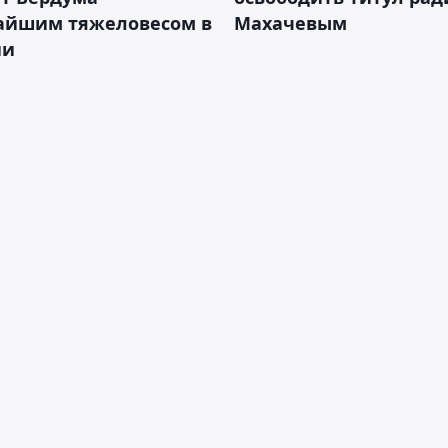
айшим тяжеловесом в
Махачевым
ии