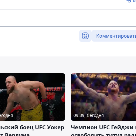
В
Комментироват
Сегодня
09:39, Сегодня
ьский боец UFC Уокер
Чемпион UFC Гейджи
ет Вердума
освободить титул ради