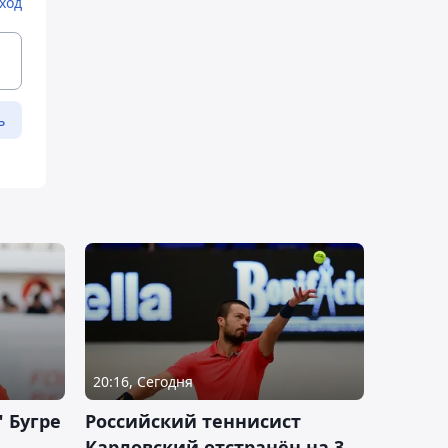
ход
ь
20:16, Сегодня
 Бугре
Российский теннисист
Карловский отстранён на 3