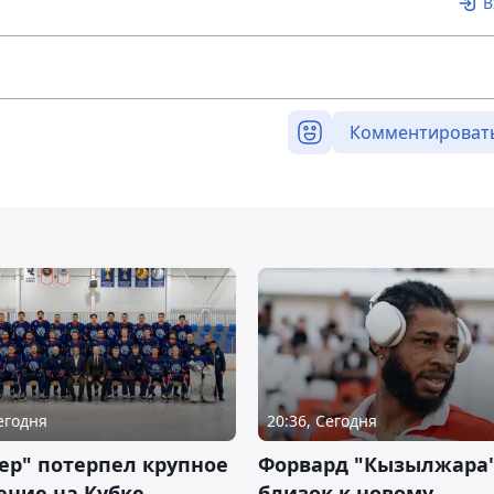
В
Комментироват
Сегодня
20:36, Сегодня
ер" потерпел крупное
Форвард "Кызылжара"
ение на Кубке
близок к новому