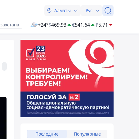
Алматы
Рус
+24°
$
469.93
€
541.64
₽
5.71
азахстана
Последние
Популярные