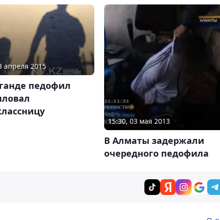
03 апреля 2015
аганде педофил
иловал
классницу
15:30, 03 мая 2013
В Алматы задержали
очередного педофила