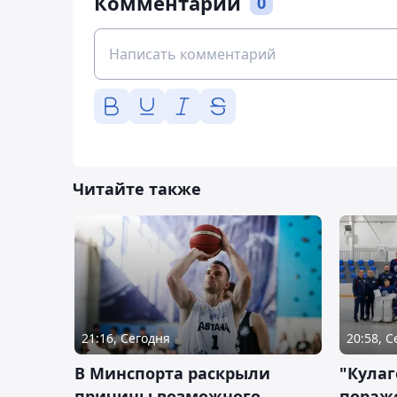
Комментарии
0
Читайте также
21:16, Сегодня
20:58, 
В Минспорта раскрыли
"Кулаг
причины возможного
пораж