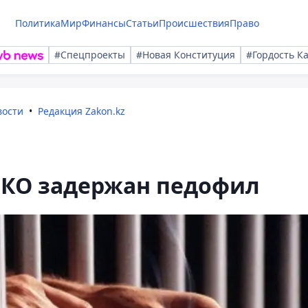
Политика
Мир
Финансы
Статьи
Происшествия
Право
#Спецпроекты
#Новая Конституция
#Гордость К
вости
Редакция Zakon.kz
КО задержан педофил