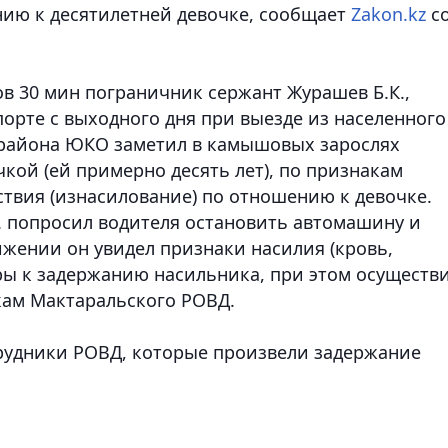
ию к десятилетней девочке,
сообщает
Zakon.kz
с
сов 30 мин пограничник сержант Журашев Б.К.,
орте с выходного дня при выезде из населенного
 района ЮКО заметил в камышовых зарослях
кой (ей примерно десять лет), по признакам
твия (изнасилование) по отношению к девочке.
. попросил водителя остановить автомашину и
ижении он увидел признаки насилия (кровь,
ры к задержанию насильника, при этом осуществ
ам Мактаральского РОВД.
рудники РОВД, которые произвели задержание