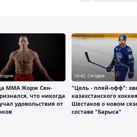
Сегодня
16:42, Сегодня
да ММА Жорж Сен-
"Цель - плей-офф": зв
ризнался, что никогда
казахстанского хокке
учал удовольствия от
Шестаков о новом сез
нков
составе "Барыса"