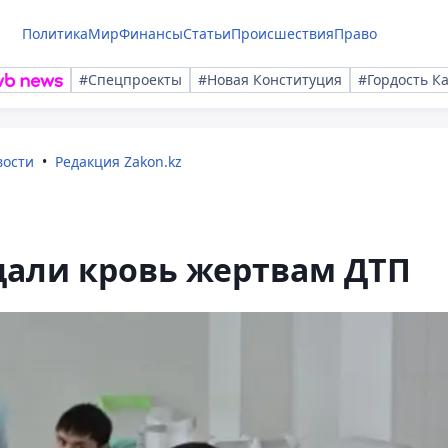
Политика
Мир
Финансы
Статьи
Происшествия
Право
#Спецпроекты
#Новая Конституция
#Гордость К
вости
Редакция Zakon.kz
дали кровь жертвам ДТП