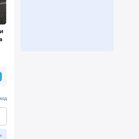
ти
а
ход
ь