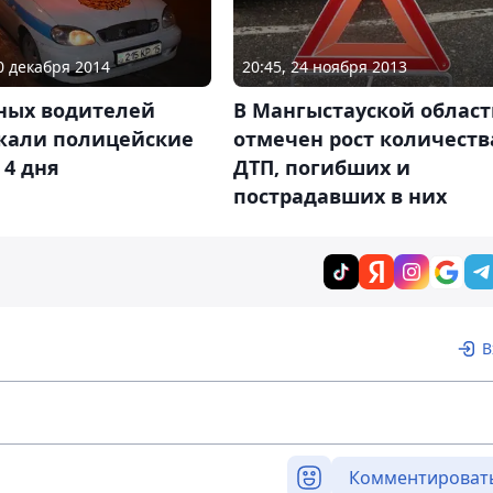
10 декабря 2014
20:45, 24 ноября 2013
яных водителей
В Мангыстауской облас
жали полицейские
отмечен рост количеств
 4 дня
ДТП, погибших и
пострадавших в них
В
Комментироват