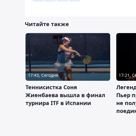
Читайте также
17:43, Сегодня
17:21, 
Теннисистка Соня
Леген
Жиенбаева вышла в финал
Пьер п
турнира ITF в Испании
не пол
поеди