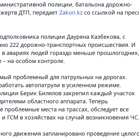
дминистративной полиции, батальона дорожно-
 жертв ДТП
, передает
Zakon.kz
со ссылкой на прес
одполковника полиции Даурена Казбекова, с
вано 222 дорожно-транспортных происшествия. И
 в авариях людей гораздо меньше прошлогодних
 – на особом контроле.
амый проблемный для патрульных на дорогах.
работать автопатрули в усиленном режиме.
олиции Берик Билялов закрепил каждый участок
дителями областного аппарата. Теперь
е проблемные места на трассах, обследует все
 и ГСМ в хозяйствах на случай возникновения ЧС
ного движения запланировано проведение целог