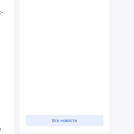
с-
,
.
Все новости
о