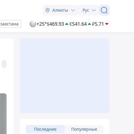
Алматы
Рус
+25°
$
469.93
€
541.64
₽
5.71
азахстана
Последние
Популярные