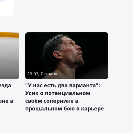
15:57, Сегодня
езда
"У нас есть два варианта":
я
Усик о потенциальном
оне в
своём сопернике в
прощальном бою в карьере