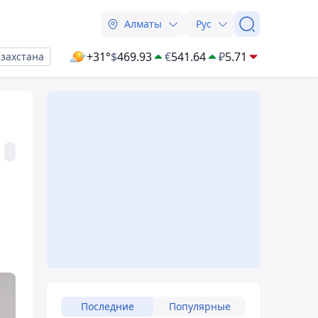
Алматы
Рус
+31°
$
469.93
€
541.64
₽
5.71
азахстана
Последние
Популярные