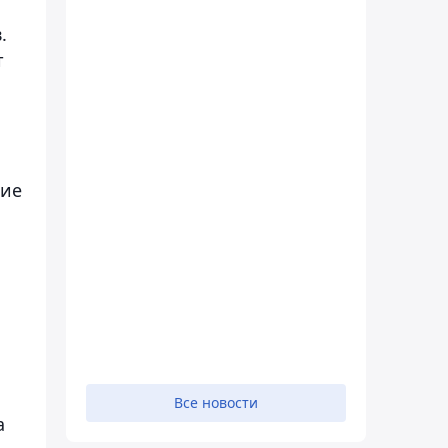
.
т
ние
я
Все новости
а