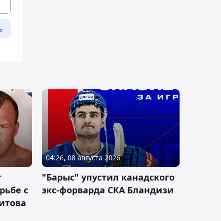
ь
04:26, 08 августа 2026
т
"Барыс" упустил канадского
рьбе с
экс-форварда СКА Бландизи
итова