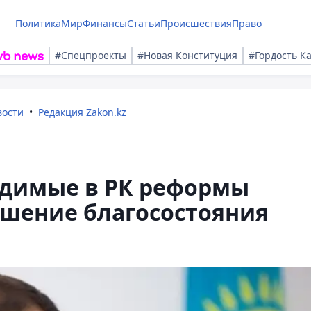
Политика
Мир
Финансы
Статьи
Происшествия
Право
#Спецпроекты
#Новая Конституция
#Гордость К
вости
Редакция Zakon.kz
водимые в РК реформы
чшение благосостояния