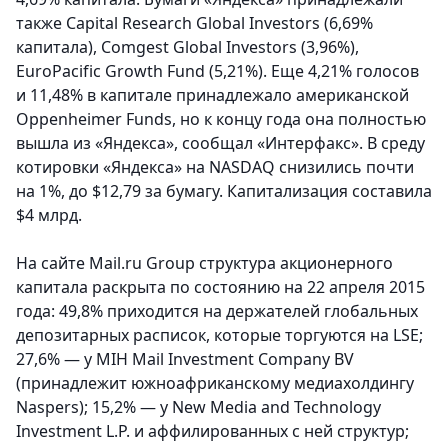
также Capital Research Global Investors (6,69%
капитала), Comgest Global Investors (3,96%),
EuroPacific Growth Fund (5,21%). Еще 4,21% голосов
и 11,48% в капитале принадлежало американской
Oppenheimer Funds, но к концу года она полностью
вышла из «Яндекса», сообщал «Интерфакс». В среду
котировки «Яндекса» на NASDAQ снизились почти
на 1%, до $12,79 за бумагу. Капитализация составила
$4 млрд.
На сайте Mail.ru Group структура акционерного
капитала раскрыта по состоянию на 22 апреля 2015
года: 49,8% приходится на держателей глобальных
депозитарных расписок, которые торгуются на LSE;
27,6% — у MIH Mail Investment Company BV
(принадлежит южноафриканскому медиахолдингу
Naspers); 15,2% — у New Media and Technology
Investment L.P. и аффилированных с ней структур;