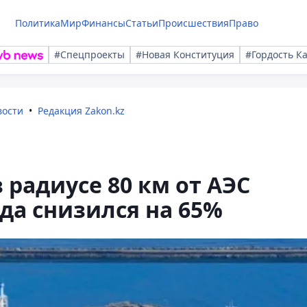
Политика
Мир
Финансы
Статьи
Происшествия
Право
#Спецпроекты
#Новая Конституция
#Гордость К
вости
Редакция Zakon.kz
 радиусе 80 км от АЭС
ода снизился на 65%