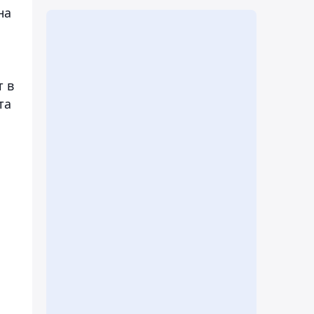
на
т в
та