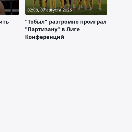
02:08, 07 августа 2026
ить
"Тобыл" разгромно проиграл
"Партизану" в Лиге
Конференций