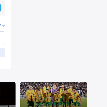
ход
ь