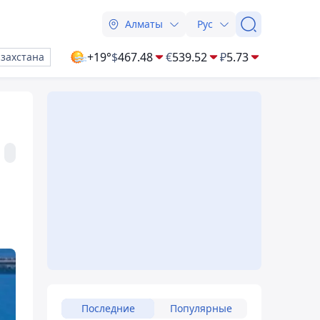
Алматы
Рус
+19°
$
467.48
€
539.52
₽
5.73
азахстана
Последние
Популярные