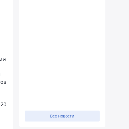
ции
и
тов
 20
Все новости