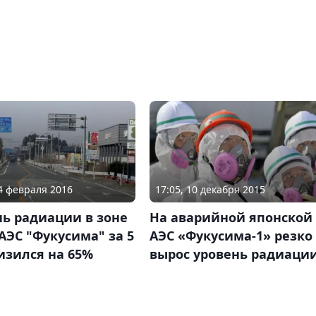
24 февраля 2016
17:05, 10 декабря 2015
ь радиации в зоне
На аварийной японской
АЭС "Фукусима" за 5
АЭС «Фукусима-1» резко
изился на 65%
вырос уровень радиаци