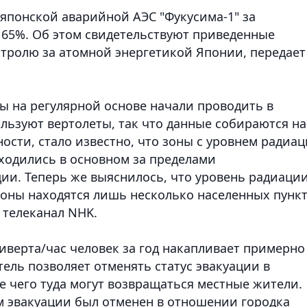
 японской аварийной АЭС "Фукусима-1" за
 65%. Об этом свидетельствуют приведенные
нтролю за атомной энергетикой Японии
, передает
 на регулярной основе начали проводить в
пользуют вертолеты, так что данные собираются на
ности, стало известно, что зоны с уровнем радиа
находились в основном за пределами
ии. Теперь же выяснилось, что уровень радиаци
 зоны находятся лишь несколько населенных пунк
 телеканал NHK.
иверта/час человек за год накапливает примерно
ель позволяет отменять статус эвакуации в
е чего туда могут возвращаться местные жители.
им эвакуации был отменен в отношении городка