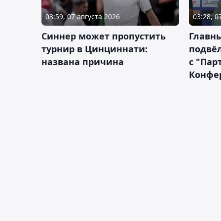
03:59, 07 августа 2026
03:28, 0
Синнер может пропустить
Главны
турнир в Цинциннати:
подвёл
названа причина
с "Пар
Конфе