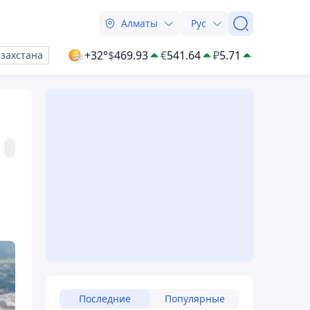
Алматы
Рус
+32°
$
469.93
€
541.64
₽
5.71
азахстана
Последние
Популярные