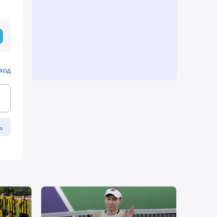
ход
ь