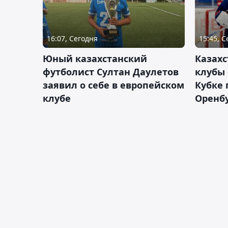
16:07, Сегодня
15:45, 
Юный казахстанский
Казах
футболист Султан Даулетов
клубы 
заявил о себе в европейском
Кубке 
клубе
Оренбу