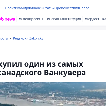
Политика
Мир
Финансы
Статьи
Происшествия
Право
#Спецпроекты
#Новая Конституция
#Гордость К
вости
Редакция Zakon.kz
купил один из самых
канадского Ванкувера