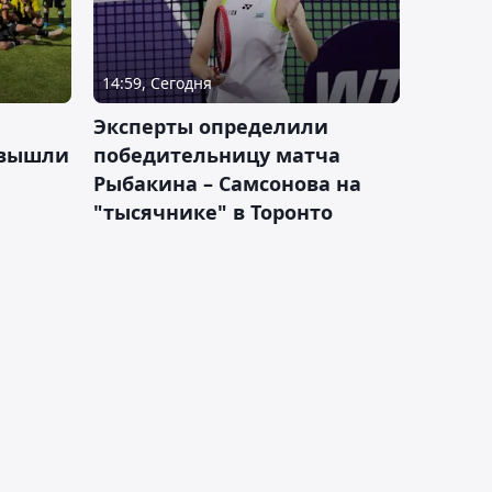
14:59, Сегодня
Эксперты определили
 вышли
победительницу матча
Рыбакина – Самсонова на
"тысячнике" в Торонто