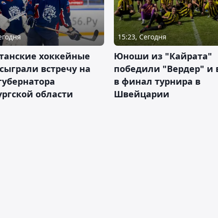
Сегодня
15:23, Сегодня
станские хоккейные
Юноши из "Кайрата"
сыграли встречу на
победили "Вердер" и
губернатора
в финал турнира в
ргской области
Швейцарии