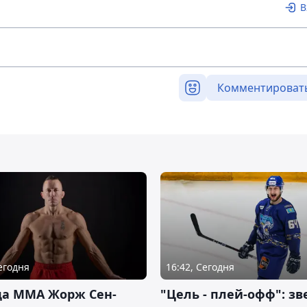
В
Комментироват
Сегодня
16:42, Сегодня
да ММА Жорж Сен-
"Цель - плей-офф": зв