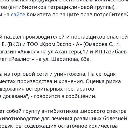
ов (антибиотиков тетрациклиновой группы),
м на
сайте
Комитета по защите прав потребителе
й назвал производителей и поставщиков опасной
Е. (ВКО) и
ТОО «Кром Экспо - А» (Омарова С., г.
агазин «Акжол» на ул.Ахан серы,17 и ИП Газибаев 
ет «Реалист» на ул. Шарипова, 63а.
а из торговой сети и уничтожена. На сегодня
местах производства и хранения. Оценка риска
одержания ветеринарных препаратов
 доказана", - говорится в сообщении.
ет собой группу антибиотиков широкого спектра
 животноводстве для лечения различных болезней
одуктов, содержащих остаточное количества