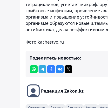
тетрациклинов, угнетает микрофлор
грибковые инфекции, проявление ал
организма и повышение устойчивости
организме образуются новые штаммы
антибиотика, делая неэффективным 
Фото kachestvo.ru
Поделитесь новостью:
Редакция Zakon.kz
Казахстан
Астана
Алматы
Актау
Акт