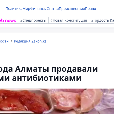
Политика
Мир
Финансы
Статьи
Происшествия
Право
#Спецпроекты
#Новая Конституция
#Гордость К
вости
Редакция Zakon.kz
рода Алматы продавали
ми антибиотиками