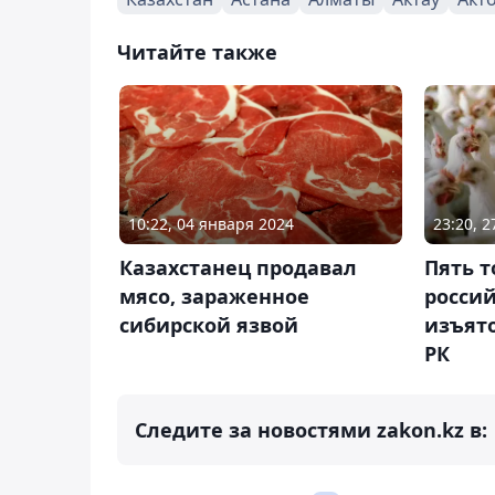
Читайте также
10:22, 04 января 2024
23:20, 
Казахстанец продавал
Пять т
мясо, зараженное
россий
сибирской язвой
изъято
РК
Следите за новостями zakon.kz в: