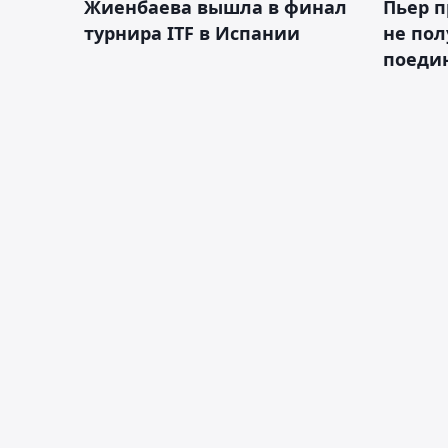
Жиенбаева вышла в финал
Пьер п
турнира ITF в Испании
не пол
поеди