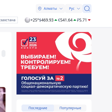
Алматы
Рус
+25°
$
469.93
€
541.64
₽
5.71
азахстана
Последние
Популярные