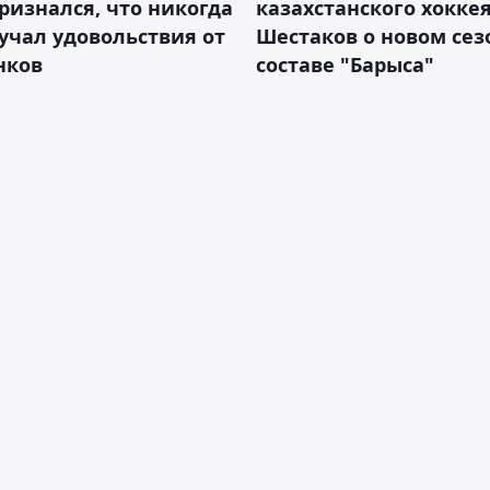
ризнался, что никогда
казахстанского хокке
учал удовольствия от
Шестаков о новом сез
нков
составе "Барыса"