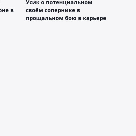
я
Усик о потенциальном
оне в
своём сопернике в
прощальном бою в карьере