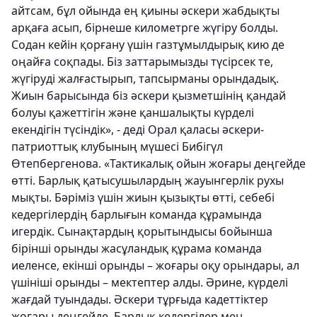
айтсам, бұл ойында ең қиыны әскери жабдықты
арқаға асып, бірнеше километрге жүгіру болды.
Содан кейін қорғану үшін газтұмылдырық кию де
оңайға соқпады. Біз заттарымызды түсірсек те,
жүгіруді жалғастырып, тапсырманы орындадық.
Жиын барысында біз әскери қызметшінің қандай
болуы қажеттігін және қаншалықты күрделі
екендігін түсіндік», - деді Орал қаласы әскери-
патриоттық клубының мүшесі Бибігүл
Өтепбергенова. «Тактикалық ойын жоғары деңгейде
өтті. Барлық қатысушылардың жауынгерлік рухы
мықты. Бәріміз үшін жиын қызықты өтті, себебі
кедергілердің барлығын команда құрамында
игердік. Сынақтардың қорытындысы бойынша
бірінші орынды жасұландық құрама команда
иеленсе,
екінші орынды – жоғары оқу орындары, ал
үшініші орынды – мектептер алды. Әрине, күрделі
жағдай туындады. Әскери тұрғыда кадеттіктер
жоғары деңгейде. Барлық кедергілер мен