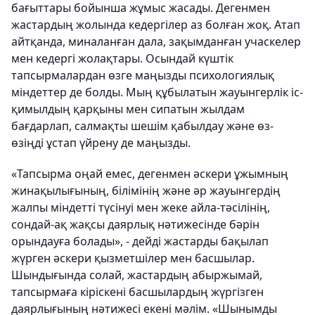
бағыттары бойынша жұмыс жасады. Дегенмен
жастардың жолында кедергілер аз болған жоқ. Атап
айтқанда, миналанған дала, зақымданған учаскелер
мен кедергі жолақтары. Осындай күштік
тапсырмалардан өзге маңызды психологиялық
міндеттер де болды. Мың құбылатын жауынгерлік іс-
қимылдың қарқыны мен сипатын жылдам
бағдарлап, салмақты шешім қабылдау және өз-
өзіңді ұстап үйрену де маңызды.
«Тапсырма оңай емес, дегенмен әскери ұжымның
жинақылығының, білімінің және әр жауынгердің
жалпы міндетті түсінуі мен жеке айла-тәсілінің,
сондай-ақ жақсы даярлық нәтижесінде бәрін
орындауға болады», - дейді жастарды бақылап
жүрген әскери қызметшілер мен басшылар.
Шындығында солай, жастардың абыржымай,
тапсырмаға кіріскені басшылардың жүргізген
даярлығының нәтижесі екені мәлім. «Шынымды