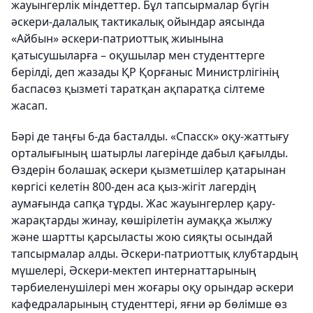
жауынгерлік міндеттер. Бұл тапсырмалар бүгін
әскери-далалық тактикалық ойындар аясында
«Айбын» әскери-патриоттық жиынына
қатысушыларға – оқушылар мен студенттерге
берілді
, деп жазады ҚР Қорғаныс Министрлігінің
баспасөз қызметі таратқан ақпаратқа сілтеме
жасап.
Бәрі де таңғы 6-да басталды. «Спасск» оқу-жаттығу
орталығының шатырлы лагерінде дабыл қағылды.
Өздерін болашақ әскери қызметшілер қатарынан
көргісі келетін 800-ден аса қыз-жігіт лагердің
аумағында сапқа тұрды. Жас жауынгерлер қару-
жарақтарды жинау, көшірілетін аумаққа жылжу
және шартты қарсыласты жою сияқты осындай
тапсырмалар алды. Әскери-патриоттық клубтардың
мүшелері, Әскери-мектеп интернаттарының
тәрбиеленушілері мен жоғары оқу орындар әскери
кафедраларының студенттері, яғни әр бөлімше өз