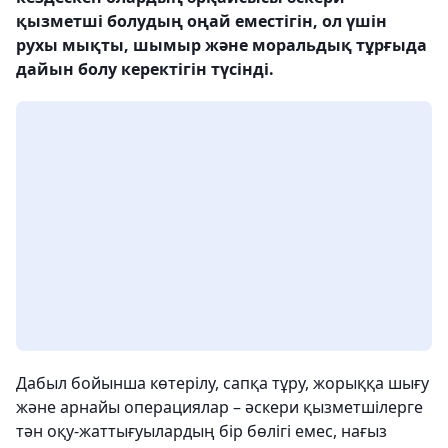
қызметші болудың оңай еместігін, ол үшін
рухы мықты, шымыр және моральдық тұрғыда
дайын болу керектігін түсінді.
Дабыл бойынша көтерілу, сапқа тұру, жорыққа шығу
және арнайы операциялар – әскери қызметшілерге
тән оқу-жаттығуылардың бір бөлігі емес, нағыз