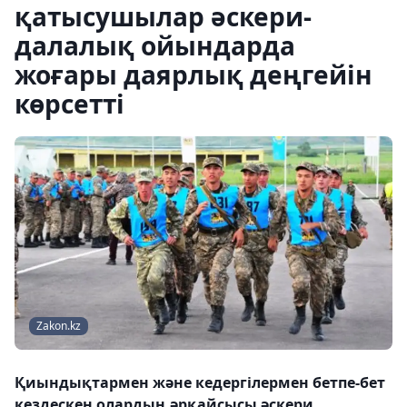
қатысушылар әскери-
далалық ойындарда
жоғары даярлық деңгейін
көрсетті
Zakon.kz
Қиындықтармен және кедергілермен бетпе-бет
кездескен олардың әрқайсысы әскери