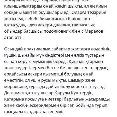
қиыншылықтарды оңай жеңіп шықты, ал ең қиын
соққаны мектеп оқушылары еді. Оларға тәжірибе
жетіспеді, себебі биыл жиынға бірінші рет
қатысуда», - деп әскери-далалық тактикалық
ойындар басшысы подолковник Жеңіс Маралов
атап өтті.
Осындай практикалық сабақтар жастарға өздерінің
күшін, шынайы мүмкіндіктері мен әлсіз тұстарын
сынап көруге мүмкіндік береді. Қиындықтармен
және
кедергілермен бетпе-бет кездескен олардың
әрқайсысы әскери қызметші болудың оңай
еместігін, ол үшін рухы мықты, шымыр және
моральдық тұрғыда дайын болу керектігін түсінді.
Дегенмен қатысушылар Қарулы Күштердің
қатарына қосылуға ниеттері барлығын жасырмады
және кәсіби әскерилермен бір сап бойында тұрып,
шыңдалатындарына сенімді.