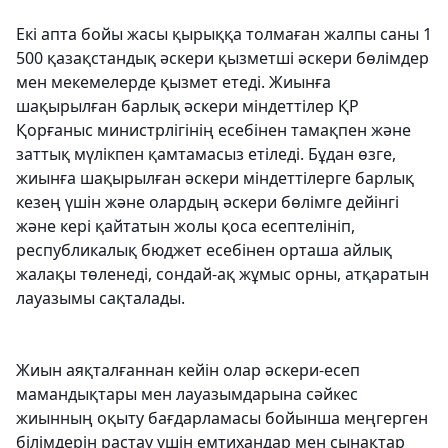
Екі апта бойы жасы қырыққа толмаған жалпы саны 1
500 қазақстандық әскери қызметші әскери бөлімдер
мен мекемелерде қызмет етеді. Жиынға
шақырылған барлық әскери міндеттілер ҚР
Қорғаныс министрлігінің есебінен тамақпен және
заттық мүлікпен қамтамасыз етіледі. Бұдан өзге,
жиынға шақырылған әскери міндеттілерге барлық
кезең үшін және олардың әскери бөлімге дейінгі
және кері қайтатын жолы қоса есептелініп,
республикалық бюджет есебінен орташа айлық
жалақы төленеді, сондай-ақ жұмыс орны, атқаратын
лауазымы сақталады.
Жиын аяқталғаннан кейін олар әскери-есеп
мамандықтары мен лауазымдарына сәйкес
жиынның оқыту бағдарламасы бойынша меңгерген
білімдерін растау үшін емтихандар мен сынақтар