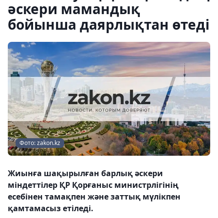
әскери мамандық
бойынша даярлықтан өтеді
Фото: zakon.kz
Жиынға шақырылған барлық әскери
міндеттілер ҚР Қорғаныс министрлігінің
есебінен тамақпен және заттық мүлікпен
қамтамасыз етіледі.