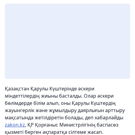
Қазақстан Қарулы Күштерінде әскери
міндеттілердің жиыны басталды. Олар әскери
бөлімдерде білім алып, оны
Қарулы Күштердің
жауынгерлік және жұмылдыру даярлығын арттыру
мақсатында жетілдіретін болады
, деп хабарлайды
zakon.kz
, ҚР Қорғаныс Министрлігінің баспасөз
қызметі берген ақпаратқа сілтеме жасап.