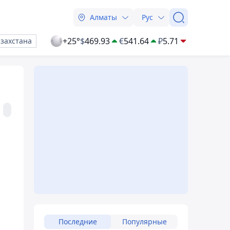
Алматы
Рус
+25°
$
469.93
€
541.64
₽
5.71
азахстана
Последние
Популярные