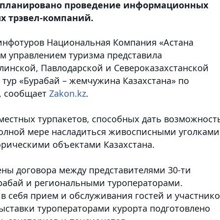
запланировано проведение информационных
ых трэвел-компаний.
 инфотуров Национальная Компания «Астана
м управлением туризма представила
линской, Павлодарской и Североказахстанской
тур «Бурабай – жемчужина Казахстана» по
, сообщает
Zakon.kz
.
местных турпакетов, способных дать возможност
полной мере насладиться живосписными уголками
орическими объектами Казахстана.
ны договора между представителями 30-ти
рабай и региональными туроператорами.
 себя прием и обслуживания гостей и участнико
Выставки туроператорами курорта подготовлено