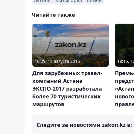
Актобе
Кызылорда
Семей
Читайте также
16:29, 18 августа 2016
18:15, 1
Для зарубежных трэвел-
Премь
компаний Астана
предс
ЭКСПО-2017 разработала
«Астан
более 70 туристических
новог
маршрутов
правл
Следите за новостями zakon.kz в: