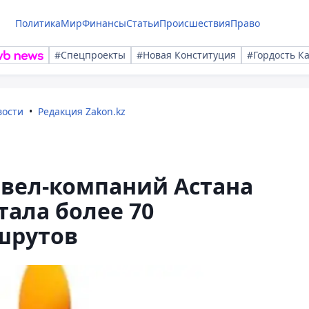
Политика
Мир
Финансы
Статьи
Происшествия
Право
#Спецпроекты
#Новая Конституция
#Гордость К
вости
Редакция Zakon.kz
эвел-компаний Астана
тала более 70
шрутов