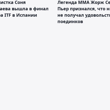
истка Соня
Легенда ММА Жорж Се
аева вышла в финал
Пьер признался, что 
а ITF в Испании
не получал удовольст
поединков