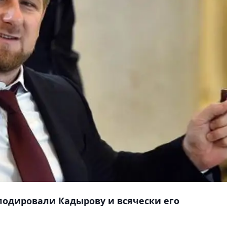
одировали Кадырову и всячески его