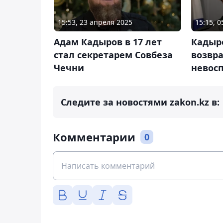
15:53, 23 апреля 2025
15:15, 
Адам Кадыров в 17 лет
Кадыр
стал секретарем Совбеза
возвр
Чечни
невос
Следите за новостями zakon.kz в:
Комментарии
0