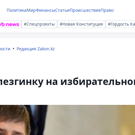
Политика
Мир
Финансы
Статьи
Происшествия
Право
#Спецпроекты
#Новая Конституция
#Гордость К
вости
Редакция Zakon.kz
лезгинку на избирательн