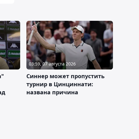
03:59, 07 августа 2026
а"
Синнер может пропустить
турнир в Цинциннати:
ад
названа причина