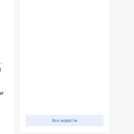
.
й
ки
Все новости