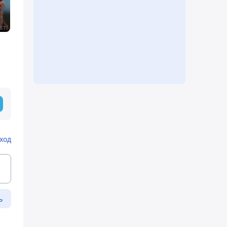
ход
ь