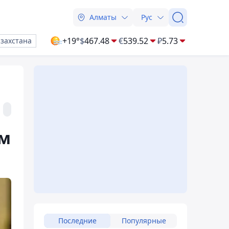
Алматы
Рус
+19°
$
467.48
€
539.52
₽
5.73
азахстана
ом
Последние
Популярные