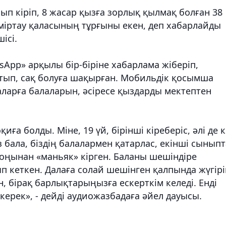
сып кіріп, 8 жасар қызға зорлық қылмақ болған 38
еміртау қаласының тұрғыны екен,
деп хабарлайды
ісі.
App» арқылы бір-біріне хабарлама жіберіп,
йтып, сақ болуға шақырған. Мобильдік қосымша
ларға балаларын, әсіресе қыздарды мектептен
иға болды. Міне, 19 үй, бірінші кіреберіс, әлі де 
з бала, біздің балалармен қатарлас, екінші сыныпт
 соңынан «маньяк» кірген. Баланы шешіндіре
ып кеткен. Далаға солай шешінген қалпында жүгірі
, бірақ барлықтарыңызға ескерткім келеді. Енді
ерек», - дейді аудиожазбадаға әйел дауысы.