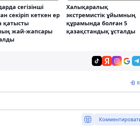
арда сегізінші
Халықаралық
ан секіріп кеткен ер
экстремистік ұйымның
а қатысты
құрамында болған 5
ның жай-жапсары
қазақстандық ұсталды
алды
В
Комментироват