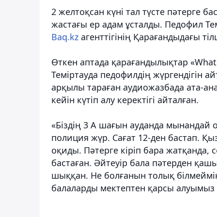
2 желтоқсан күні тал түсте пәтерге ба
жастағы ер адам ұсталды. Педофил Т
Baq.kz
агенттігінің Қарағандыдағы тілш
Өткен аптада қарағандылықтар «Whats
Теміртауда педофилдің жүргендігін а
арқылы тараған аудиожазбада ата-ана
кейін күтіп алу керектігі айталған.
«Біздің 3 А шағын ауданда мынандай оқ
полиция жүр. Сағат 12-ден бастап. Қы
оқиды. Пәтерге кіріп бара жатқанда,
бастаған. Әйтеуір бала пәтерден қаш
шыққан. Не болғанын толық білмеймін
балаларды мектептен қарсы алуымыз к