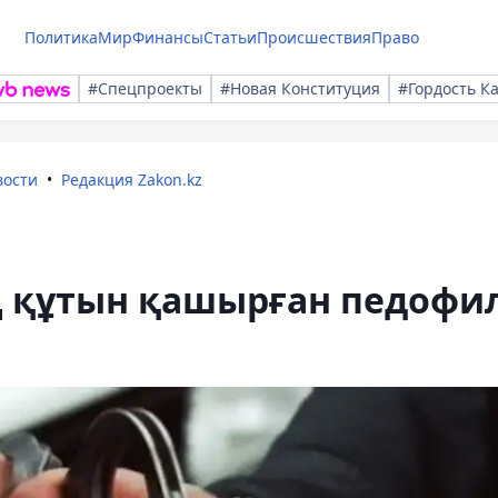
Политика
Мир
Финансы
Статьи
Происшествия
Право
#Спецпроекты
#Новая Конституция
#Гордость К
вости
Редакция Zakon.kz
 құтын қашырған педофи