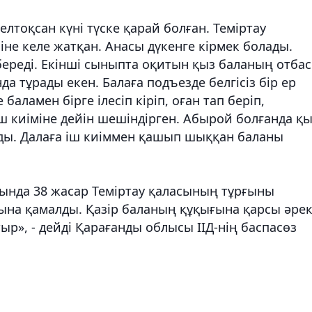
желтоқсан күні түске қарай болған. Теміртау
не келе жатқан. Анасы дүкенге кірмек болады.
ібереді. Екінші сыныпта оқитын қыз баланың отба
да тұрады екен. Балаға подъезде белгісіз бір ер
баламен бірге ілесіп кіріп, оған тап беріп,
іш киіміне дейін шешіндірген. Абырой болғанда қ
ы. Далаға іш киіммен қашып шыққан баланы
ында 38 жасар Теміртау қаласының тұрғыны
ына қамалды. Қазір баланың құқығына қарсы әре
тыр», - дейді Қарағанды облысы ІІД-нің баспасөз