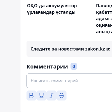
ОҚО-да аккумулятор
Павлод
ұрлағандар ұсталды
қабатт
адамғ
оқиға
анықт
Следите за новостями zakon.kz в:
Комментарии
0