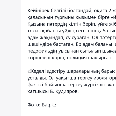
Кейінірек белгілі болғандай, оқиға 2 
қаласының тұрғыны қызымен бірге үйі
Қызына пәтердің кілтін беріп, үйге ж
тоғыз қабатты үйдің сегізінші қабатын
адам жақындап, су сұраған. Ол пәтерге 
шешіндіре бастаған. Ер адам баланы 
педофильдің уысынан сытылып шығад
көршілері көріп, полиция шақырған.
«Жедел іздестіру шараларының барыс
ұсталды. Ол уақытша тергеу изолятор
фактісі бойынша тергеу жүргізіліп жа
хатшысы Б. Құдияров.
Фото: Baq.kz