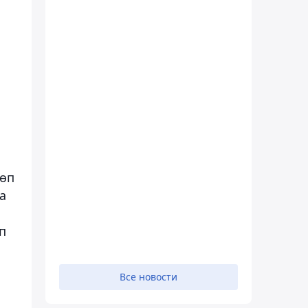
көп
а
п
Все новости