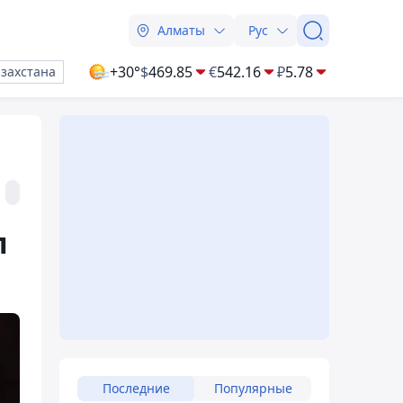
Алматы
Рус
+30°
$
469.85
€
542.16
₽
5.78
азахстана
л
Последние
Популярные