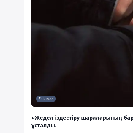
Zakon.kz
«Жедел іздестіру шараларының ба
ұсталды.