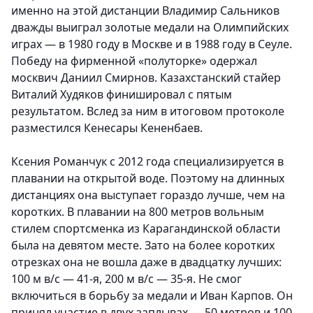
именно на этой дистанции Владимир Сальников
дважды выиграл золотые медали на Олимпийских
играх — в 1980 году в Москве и в 1988 году в Сеуле.
Победу на фирменной «полуторке» одержал
москвич Даниил Смирнов. Казахстанский стайер
Виталий Худяков финишировал с пятым
результатом. Вслед за ним в итоговом протоколе
разместился Кенесары Кененбаев.
Ксения Романчук с 2012 года специализируется в
плавании на открытой воде. Поэтому на длинных
дистанциях она выступает гораздо лучше, чем на
коротких. В плавании на 800 метров вольным
стилем спортсменка из Карагандинской области
была на девятом месте. Зато на более коротких
отрезках она не вошла даже в двадцатку лучших:
100 м в/с — 41-я, 200 м в/с — 35-я. Не смог
включиться в борьбу за медали и Иван Карпов. Он
принял участие в двух заплывах — 50 метров и 100