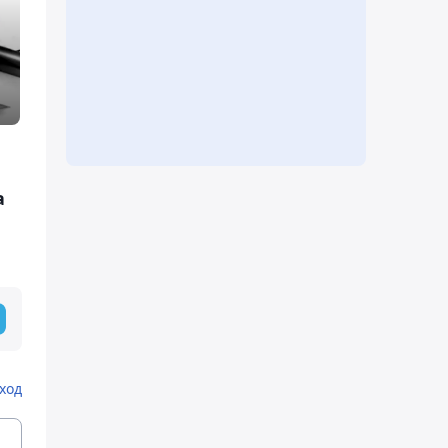
а
ход