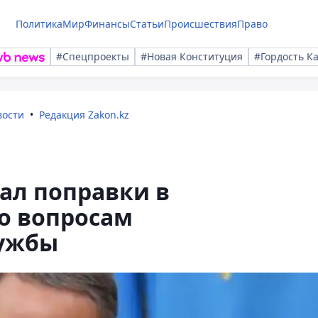
Политика
Мир
Финансы
Статьи
Происшествия
Право
#Спецпроекты
#Новая Конституция
#Гордость К
вости
Редакция Zakon.kz
ал поправки в
о вопросам
лужбы