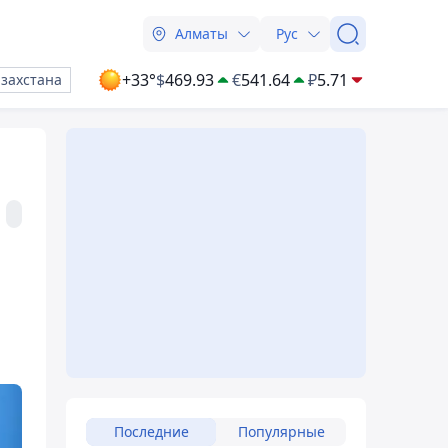
Алматы
Рус
+33°
$
469.93
€
541.64
₽
5.71
азахстана
Последние
Популярные