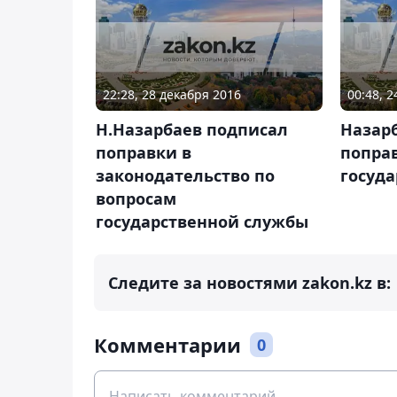
22:28, 28 декабря 2016
00:48, 
Н.Назарбаев подписал
Назар
поправки в
попра
законодательство по
госуд
вопросам
государственной службы
Следите за новостями zakon.kz в:
Комментарии
0