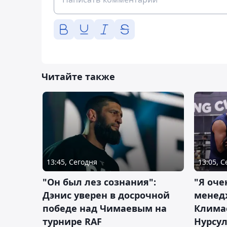
Читайте также
13:45, Сегодня
13:05, 
"Он был лез сознания":
"Я оче
Дэнис уверен в досрочной
менед
победе над Чимаевым на
Климас
турнире RAF
Нурсу