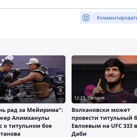
Комментироват
Сегодня
12:23, Сегодня
нь рад за Мейирима":
Волкановски может
жер Алимханулы
провести титульный б
 о титульном бое
Евлоевым на UFC 333 в
лтанова
Даби