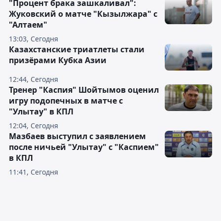
"Процент брака зашкаливал":
Жуковский о матче "Кызылжара" с
"Алтаем"
13:03, Сегодня
Казахстанские триатлеты стали
призёрами Кубка Азии
12:44, Сегодня
Тренер "Каспия" Шойтымов оценил
игру подопечных в матче с
"Улытау" в КПЛ
12:04, Сегодня
Мазбаев выступил с заявлением
после ничьей "Улытау" с "Каспием"
в КПЛ
11:41, Сегодня