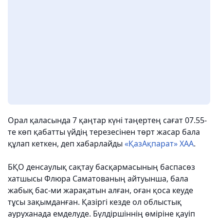
Орал қаласында 7 қаңтар күні таңертең сағат 07.55-
те көп қабатты үйдің терезесінен төрт жасар бала
құлап кеткен,
деп хабарлайды
«ҚазАқпарат» ХАА
.
БҚО денсаулық сақтау басқармасының баспасөз
хатшысы Флюра Саматованың айтуынша, бала
жабық бас-ми жарақатын алған, оған қоса кеуде
тұсы зақымданған. Қазіргі кезде ол облыстық
ауруханада емделуде. Бүлдіршіннің өміріне қауіп