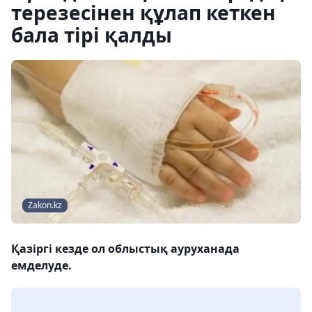
терезесінен құлап кеткен
бала тірі қалды
Zakon.kz
Қазіргі кезде ол облыстық ауруханада
емделуде.