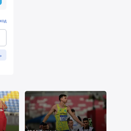
ход
ь