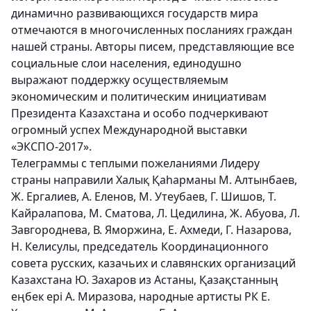
динамично развивающихся государств мира
отмечаются в многочисленных посланиях граждан
нашей страны. Авторы писем, представляющие все
социальные слои населения, единодушно
выражают поддержку осуществляемым
экономическим и политическим инициативам
Президента Казахстана и особо подчеркивают
огромный успех Международной выставки
«ЭКСПО-2017».
Телеграммы с теплыми пожеланиями Лидеру
страны направили Халық Қаһарманы М. Алтынбаев,
Ж. Ергалиев, А. Еленов, М. Утеубаев, Г. Шишов, Т.
Кайралапова, М. Сматова, Л. Цедилина, Ж. Абуова, Л.
Завгороднева, В. Яморжина, Е. Ахмеди, Г. Назарова,
Н. Келисулы, председатель Координационного
совета русских, казачьих и славянских организаций
Казахстана Ю. Захаров из Астаны, Қазақстанның
еңбек ері А. Миразова, народные артисты РК Е.