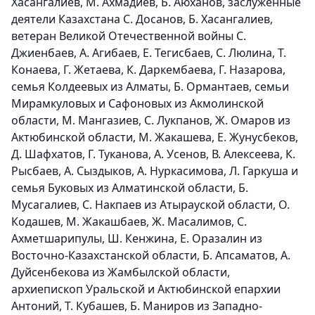
Хасангалиев, М. Ахмадиев, Б. Аюханов, заслуженные
деятели Казахстана С. Досанов, Б. Хасангалиев,
ветеран Великой Отечественной войны С.
Джиенбаев, А. Агибаев, Е. Тегисбаев, С. Люлина, Т.
Конаева, Г. Жетаева, К. Даркембаева, Г. Назарова,
семья Колдеевых из Алматы, Б. Ормантаев, семьи
Мирамкуловых и Сафоновых из Акмолинской
области, М. Мангазиев, С. Лукпанов, Ж. Омаров из
Актюбинской области, М. Жакашева, Е. Жунусбеков,
Д. Шафхатов, Г. Туканова, А. Усенов, В. Алексеева, К.
Рысбаев, А. Сыздыков, А. Нуркасимова, Л. Гаркуша и
семья Буковых из Алматинской области, Б.
Мусагалиев, С. Накпаев из Атырауской области, О.
Кодашев, М. Жакашбаев, Ж. Масалимов, С.
Ахметшарипулы, Ш. Кенжина, Е. Оразалин из
Восточно-Казахстанской области, Б. Апсаматов, А.
Дуйсенбекова из Жамбылской области,
архиепископ Уральской и Актюбинской епархии
Антоний, Т. Кубашев, Б. Маниров из Западно-