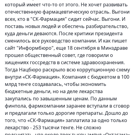
который имеет что-то от этого. Не хочет развивать
отечественную фармацевтическую отрасль. Выгони
всех, кто в "СК-Фармация" сидит сейчас. Выгони. И
поставь новых людей и обеспечь разбирательство,
куда деньги деваются. После критики президента
сменилось все руководство компании. И как пишет
сайт "Информбюро", еще 18 сентября в Минздраве
прошел общественный совет, где говорили о
хищениях госсредств в системе здравоохранения.
Тогда Нацбюро раскрыло всю коррупционную схему
внутри «СК-Фармация». Компания с бюджетом в 100
млрд тенге создавалась, чтобы экономить
бюджетные деньги, но на деле лекарства
закупались по завышенным ценам. По данным
финпола, фармкомпании заранее вступали в сговор
и предлагали только дорогие препараты. Дошло до
того, что «СК-Фармация» заплатила за одно только
лекарство - 253 тысячи тенге. Не сложно
подсчитать, что около трех тысяч ампул «Октагама»