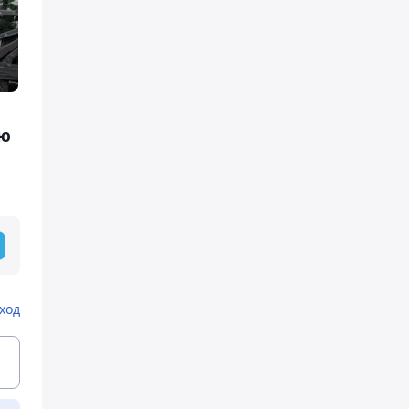
ию
ход