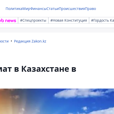
Политика
Мир
Финансы
Статьи
Происшествия
Право
#Спецпроекты
#Новая Конституция
#Гордость К
вости
Редакция Zakon.kz
ат в Казахстане в