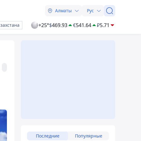
Алматы
Рус
+25°
$
469.93
€
541.64
₽
5.71
азахстана
Последние
Популярные