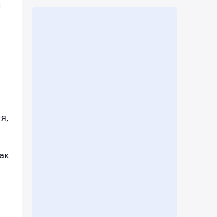
и
я,
ак
и