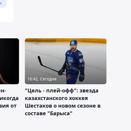
ь
16:42, Сегодня
н-
"Цель - плей-офф": звезда
никогда
казахстанского хоккея
вия от
Шестаков о новом сезоне в
составе "Барыса"