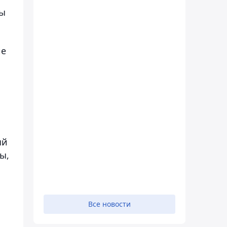
ты
ие
ый
ы,
Все новости