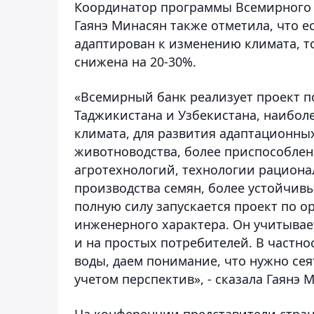
Координатор программы Всемирного 
Гаянэ Минасян также отметила, что е
адаптирован к изменению климата, т
снижена на 20-30%.
«Всемирный банк реализует проект 
Таджикистана и Узбекистана, наиболе
климата, для развития адаптационных
животноводства, более приспособлен
агротехнологий, технологии рациона
производства семян, более устойчивых
полную силу запускается проект по 
инженерного характера. Он учитывает
и на простых потребителей. В частн
воды, даем понимание, что нужно сея
учетом перспектив», - сказала Гаянэ 
На конференции представители стра