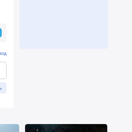
ход
ь