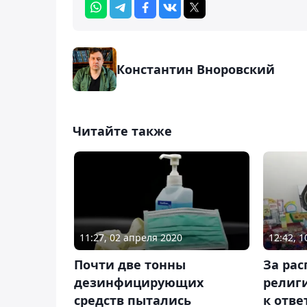
Константин Вноровский
Читайте также
11:27, 02 апреля 2020
12:42, 
Почти две тонны
За ра
дезинфицирующих
религ
средств пытались
к отве