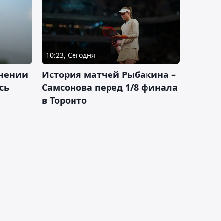
10:23, Сегодня
ачении
История матчей Рыбакина –
сь
Самсонова перед 1/8 финала
в Торонто