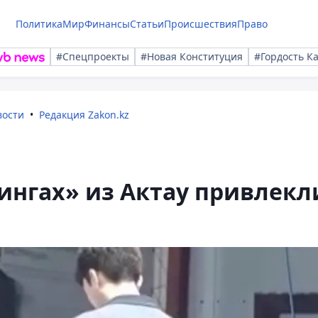
Политика
Мир
Финансы
Статьи
Происшествия
Право
#Спецпроекты
#Новая Конституция
#Гордость К
вости
Редакция Zakon.kz
ингах» из Актау привлекл