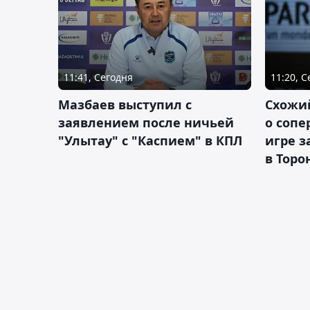
11:41, Сегодня
11:20, 
Мазбаев выступил с
Схожий
заявлением после ничьей
о сопе
"Улытау" с "Каспием" в КПЛ
игре з
в Торо