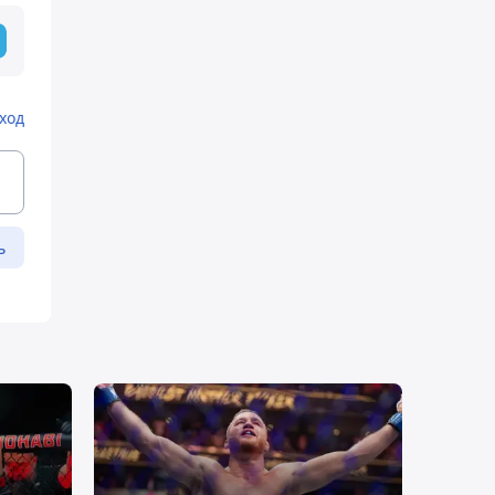
ход
ь