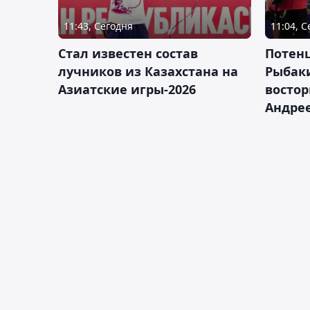
11:43, Сегодня
11:04, 
Стал известен состав
Потен
лучников из Казахстана на
Рыбак
Азиатские игры-2026
востор
Андрее