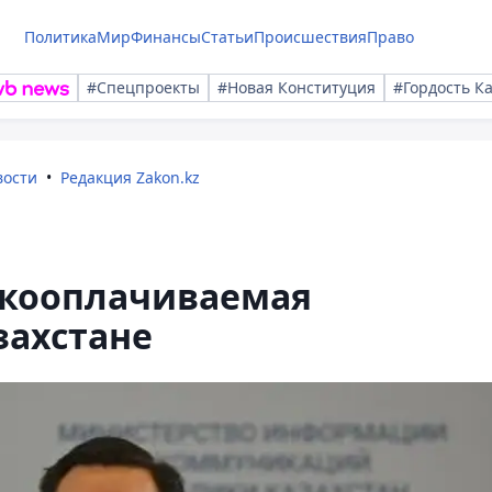
Политика
Мир
Финансы
Статьи
Происшествия
Право
#Спецпроекты
#Новая Конституция
#Гордость К
вости
Редакция Zakon.kz
окооплачиваемая
захстане