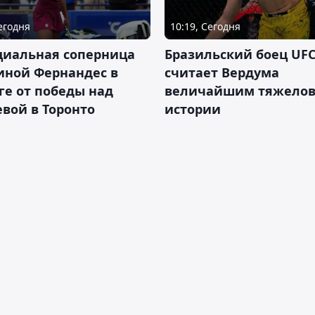
Сегодня
10:19, Сегодня
циальная соперница
Бразильский боец UFC
иной Фернандес в
считает Вердума
ге от победы над
величайшим тяжелов
вой в Торонто
истории