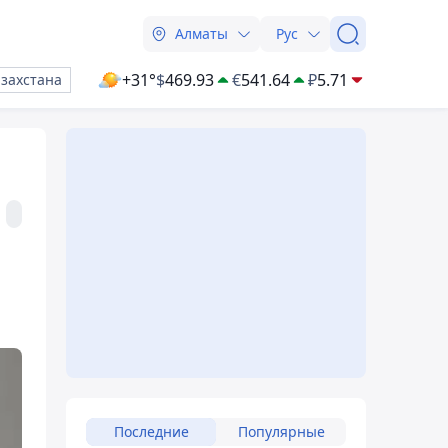
Алматы
Рус
+31°
$
469.93
€
541.64
₽
5.71
азахстана
Последние
Популярные