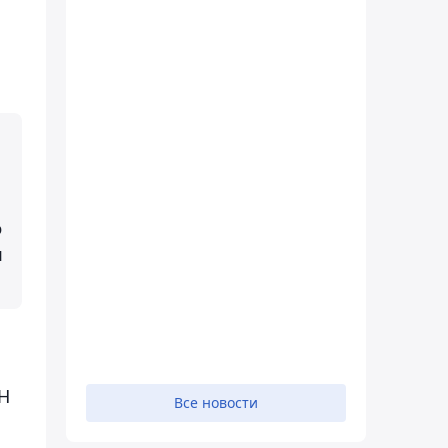
о
я
Н
Все новости