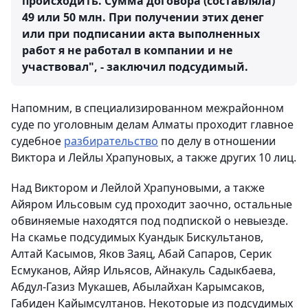
происходить. Сумма договора (составляла)
49 или 50 млн. При получении этих денег
или при подписании акта выполненных
работ я не работал в компании и не
участвовал", - заключил подсудимый.
Напомним, в специализированном межрайонном
суде по уголовным делам Алматы проходит главное
судебное
разбирательство
по делу в отношении
Виктора и Лейлы Храпуновых, а также других 10 лиц.
Над Виктором и Лейлой Храпуновыми, а также
Айяром Ильсовым суд проходит заочно, остальные
обвиняемые находятся под подпиской о невыезде.
На скамье подсудимых Куандык Бискультанов,
Алтай Касымов, Яков Заяц, Абай Сапаров, Серик
Есмуканов, Айяр Ильясов, Айнакуль Садыкбаева,
Абдул-Газиз Мукашев, Абылайхан Карымсаков,
Габиден Кайымсултанов. Некоторые из подсудимых