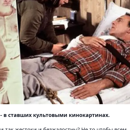
- в ставших культовыми кинокартинах.
ни так жестоки и безжалостны? Не то чтобы всем