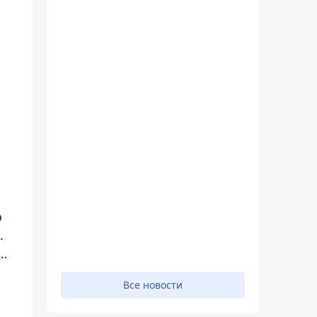
о
.
и…
Все новости