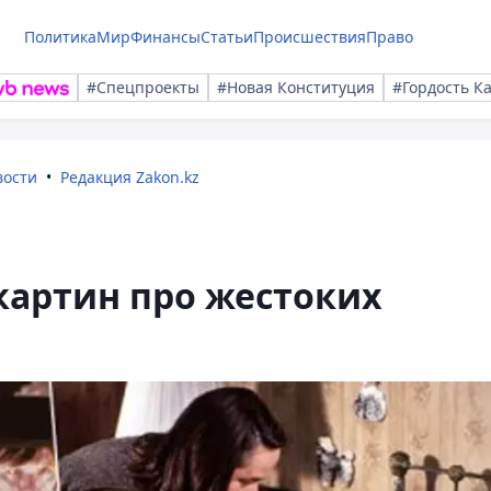
Политика
Мир
Финансы
Статьи
Происшествия
Право
#Спецпроекты
#Новая Конституция
#Гордость К
вости
Редакция Zakon.kz
картин про жестоких