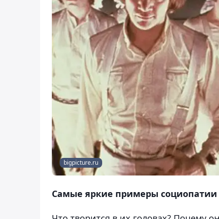
bigpicture.ru
Самые яркие примеры социопатии 
Что творится в их головах? Почему о