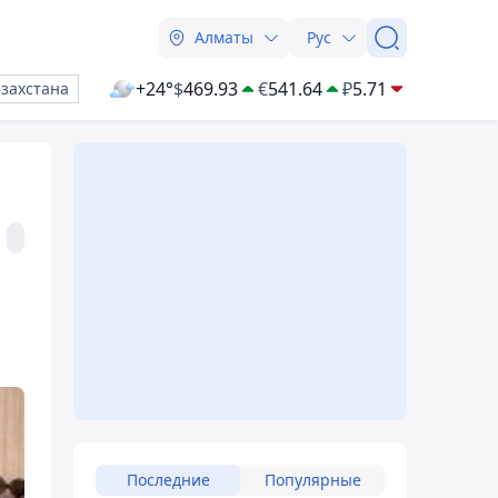
Алматы
Рус
+24°
$
469.93
€
541.64
₽
5.71
азахстана
Последние
Популярные