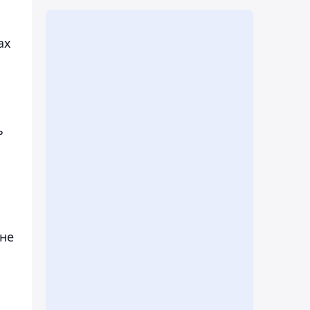
ах
ь
 не