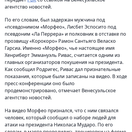
агентство новостей.
По его словам, был задержан мужчина под
«псевдонимом «Морфео», Лисбет Эспосито под
псевдоним «Ла Перрера» и полковник в отставке по
прозвищу «Корокоро» Рамон Сантьяго Веласко
Гарсиа. Именно «Морфео», чье настоящее имя
Хенриберт Эммануэль Ривас, считается одним из
главных организаторов покушения на президента.
Как сообщил Родригес, Ривас дал признательные
показания, которые были записаны на видео. В ходе
пресс-конференции оно было
продемонстрировано, отмечает Венесуэльское
агентство новостей.
На видео Морфео признался, что с ним связался
человек, который сообщил о наборе людей для
атаки на президента Николаса Мударо. По его
словам, в марте проводились тренировки на ферме