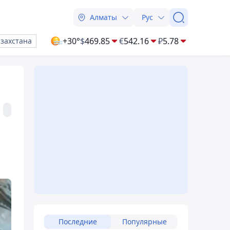
Алматы
Рус
+30°
$
469.85
€
542.16
₽
5.78
азахстана
Последние
Популярные