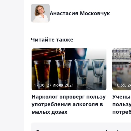
Анастасия Московчук
Читайте также
17:06, 27 июля 2021
10:55, 2
Нарколог опроверг пользу
Учены
употребления алкоголя в
польз
малых дозах
потре