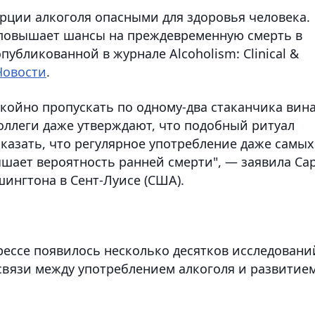
ции алкоголя опасными для здоровья человека.
 повышает шансы на преждевременную смерть в
публикованной в журнале Alcoholism: Clinical &
Новости
.
окойно пропускать по одному-два стаканчика вин
оллеги даже утверждают, что подобный ритуал
оказать, что регулярное употребление даже самых
шает вероятность ранней смерти", — заявила Са
ашингтона в Сент-Луисе (США).
рессе появилось несколько десятков исследовани
связи между употреблением алкоголя и развитие