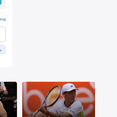
ход
ь