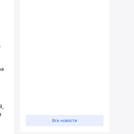
а
ра
й,
м
Все новости