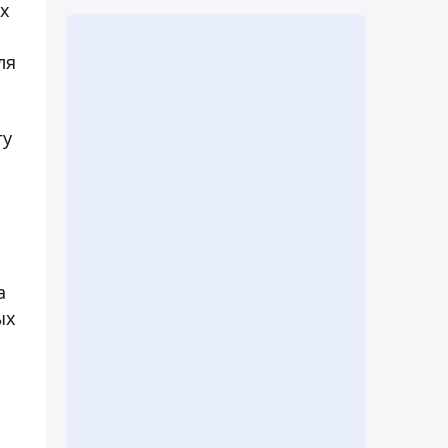
ах
ля
гу
а
ых