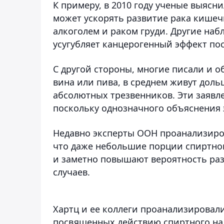
К примеру, в 2010 году ученые выясн
может ускорять развитие рака кишечн
алкоголем и раком груди. Другие наб
усугубляет канцерогенный эффект пос
С другой стороны, многие писали и об
вина или пива, в среднем живут доль
абсолютных трезвенников. Эти заявл
поскольку однозначного объяснения э
Недавно эксперты ООН проанализиро
что даже небольшие порции спиртног
и заметно повышают вероятность разв
случаев.
Хартц и ее коллеги проанализировал
посвященных действию спиртного на 