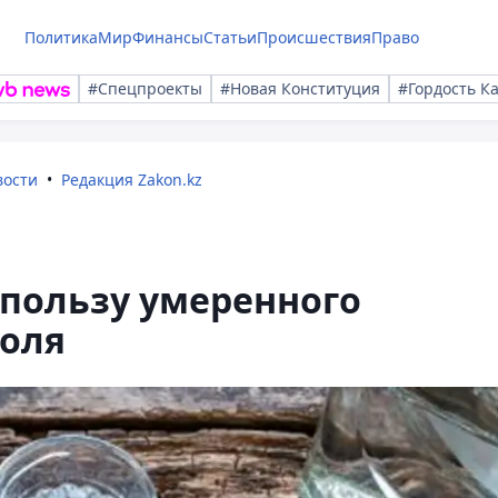
Политика
Мир
Финансы
Статьи
Происшествия
Право
#Спецпроекты
#Новая Конституция
#Гордость К
вости
Редакция Zakon.kz
 пользу умеренного
голя