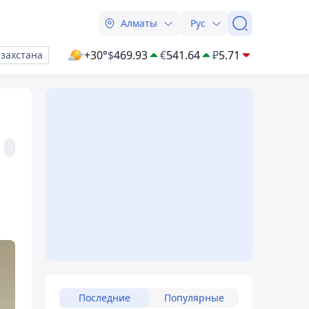
Алматы
Рус
+30°
$
469.93
€
541.64
₽
5.71
азахстана
Последние
Популярные