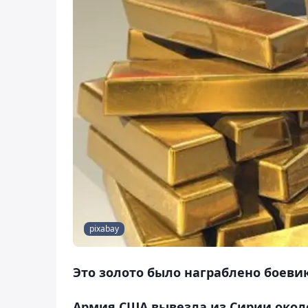
pixabay
Это золото было награблено боеви
Армия США вывезла из Сирии около