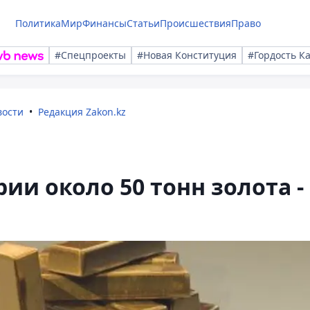
Политика
Мир
Финансы
Статьи
Происшествия
Право
#Спецпроекты
#Новая Конституция
#Гордость К
вости
Редакция Zakon.kz
ии около 50 тонн золота -