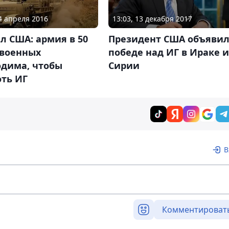
14 апреля 2016
13:03, 13 декабря 2017
л США: армия в 50
Президент США объявил
 военных
победе над ИГ в Ираке и
одима, чтобы
Сирии
оть ИГ
В
Комментироват