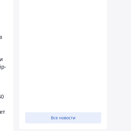
в
 и
йр-
40
ет
Все новости