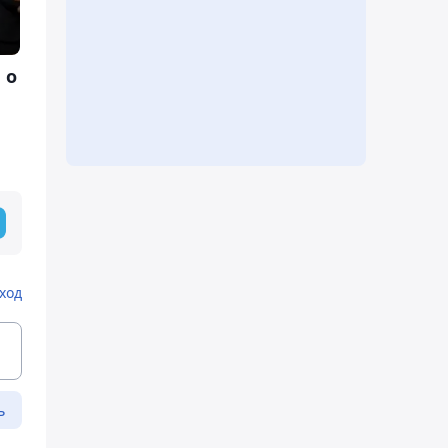
 о
ход
ь