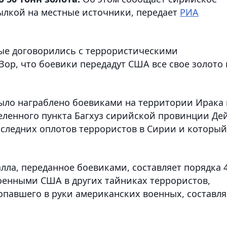
сылкой на местные источники, передает
РИА
ые договорились с террористическими
ор, что боевики передадут США все свое золото 
было награблено боевиками на территории Ирака
еленного пункта Багхуз сирийской провинции Де
оследних оплотов террористов в Сирии и который
лла, переданное боевиками, составляет порядка 
военными США в других тайниках террористов,
опавшего в руки американских военных, составля