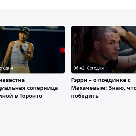
Сегодня
06:42, Сегодня
известна
Гэрри – о поединке с
циальная соперница
Махачевым: Знаю, что
ной в Торонто
победить