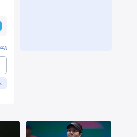
ход
ь