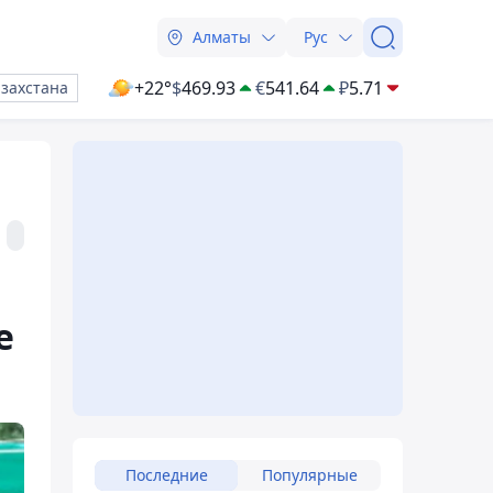
Алматы
Рус
+22°
$
469.93
€
541.64
₽
5.71
азахстана
е
Последние
Популярные