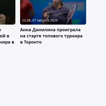
23:28, 07 августа 2026
о
Анна Данилина проиграла
ой в
на старте топового турнира
нира в
в Торонто