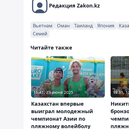
Редакция Zakon.kz
Вьетнам
Оман
Таиланд
Япония
Каз
Семей
Читайте также
11:41, 23 июня 2025
19:31, 1
Казахстан впервые
Никит
выиграл молодежный
бронз
чемпионат Азии по
чемпи
пляжному волейболу
пляжн