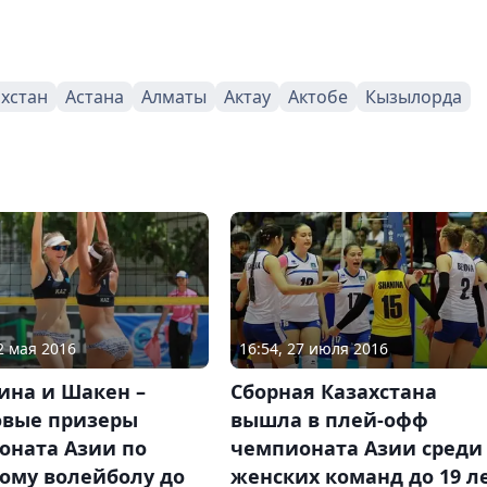
ахстан
Астана
Алматы
Актау
Актобе
Кызылорда
2 мая 2016
16:54, 27 июля 2016
ина и Шакен –
Сборная Казахстана
овые призеры
вышла в плей-офф
оната Азии по
чемпионата Азии среди
ому волейболу до
женских команд до 19 л