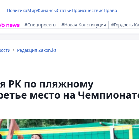
Политика
Мир
Финансы
Статьи
Происшествия
Право
#Спецпроекты
#Новая Конституция
#Гордость К
вости
Редакция Zakon.kz
я РК по пляжному
ретье место на Чемпионат